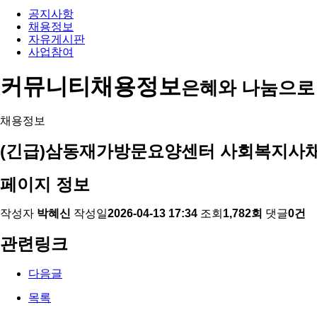
공지사항
채용정보
자유게시판
사업참여
커뮤니티
채용정보
은혜와 나눔으로
채용정보
(긴급)삼동재가방문요양센터 사회복지사
페이지 정보
작성자
박혜신
작성일
2026-04-13 17:34
조회
1,782회
댓글
0건
관련링크
다음글
목록