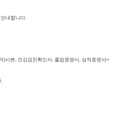
과 안내합니다
.
여
)
사본
,
건강검진확인서
, 졸업증명서,
성적증명서
>
다
.