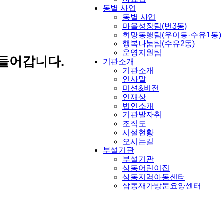
동별 사업
동별 사업
마을성장팀(번3동)
희망동행팀(우이동·수유1동)
행복나눔팀(수유2동)
운영지원팀
들어갑니다.
기관소개
기관소개
인사말
미션&비전
인재상
법인소개
기관발자취
조직도
시설현황
오시는길
부설기관
부설기관
삼동어린이집
삼동지역아동센터
삼동재가방문요양센터