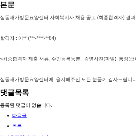
본문
삼동재가방문요양센터 사회복지사 채용 공고 (최종합격자) 결
합격자
: 이
** (***-****-**84
)
<
최종합격자 제출 서류
:
주민등록등본
,
증명사진
(
파일
),
통장
(
급
삼동재가방문요양센터에 응시해주신 모든 분들께 감사드립니
댓글목록
등록된 댓글이 없습니다.
다음글
목록