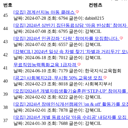
번호
컨텐츠
[모집] 경계선지능 아동 클래스
45
날짜: 2024-07-28
조회: 6794
글쓴이:
dabin0215
[모집] 2024년 상반기 집단동료상담 ‘마음 반상회’ 참여
44
날짜: 2024-07-08
조회: 6795
글쓴이:
강북CIL
[모집] 2024년 인권강좌 ' 다락 ' 참여자를 모집합니다.
43
날짜: 2024-07-02
조회: 6557
글쓴이:
강북CIL
[강북CIL] 2024년 일상 속 차별 찾기 '차별과 거리두기'
42
날짜: 2024-06-18
조회: 7012
글쓴이:
강북CIL
무료직업능력특화교육 1급자격
41
날짜: 2024-06-10
조회: 7179
글쓴이:
한국지식교육협회
[공고] 사회복지2급, 무시험 50% 교육생 모집
40
날짜: 2024-02-23
조회: 8018
글쓴이:
사회복지부서
[모집]2024년 개별자립생활기술훈련‘STEP-UP’ 참여자
39
날짜: 2024-02-02
조회: 8222
글쓴이:
강북CIL
[모집] 2024년 장애인식개선캠페인 'on & off' 활동가를 
38
날짜: 2024-02-01
조회: 7878
글쓴이:
강북CIL
[모집] 2024년 개별 동료상담 '마음 수리공' 내담자를 모집
37
날짜: 2024-01-30
조회: 7688
글쓴이:
강북CIL