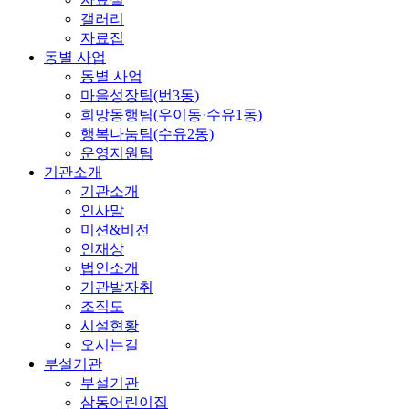
갤러리
자료집
동별 사업
동별 사업
마을성장팀(번3동)
희망동행팀(우이동·수유1동)
행복나눔팀(수유2동)
운영지원팀
기관소개
기관소개
인사말
미션&비전
인재상
법인소개
기관발자취
조직도
시설현황
오시는길
부설기관
부설기관
삼동어린이집