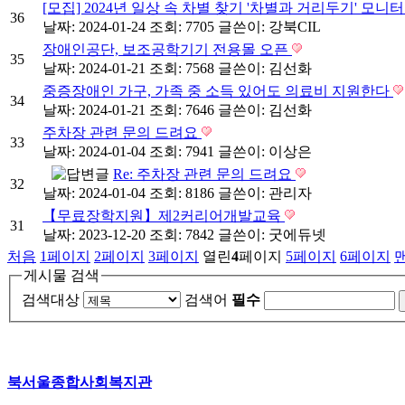
[모집] 2024년 일상 속 차별 찾기 '차별과 거리두기' 모
36
날짜: 2024-01-24
조회: 7705
글쓴이:
강북CIL
장애인공단, 보조공학기기 전용몰 오픈
35
날짜: 2024-01-21
조회: 7568
글쓴이:
김선화
중증장애인 가구, 가족 중 소득 있어도 의료비 지원한다
34
날짜: 2024-01-21
조회: 7646
글쓴이:
김선화
주차장 관련 문의 드려요
33
날짜: 2024-01-04
조회: 7941
글쓴이:
이상은
Re: 주차장 관련 문의 드려요
32
날짜: 2024-01-04
조회: 8186
글쓴이:
관리자
【무료장학지원】제2커리어개발교육
31
날짜: 2023-12-20
조회: 7842
글쓴이:
굿에듀넷
처음
1
페이지
2
페이지
3
페이지
열린
4
페이지
5
페이지
6
페이지
게시물 검색
검색대상
검색어
필수
북서울종합사회복지관