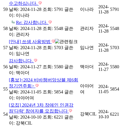
수고하십니다.
2024-
59
날짜: 2024-11-28
조회: 5791
글쓴
이나라
5791
11-28
이:
이나라
Re: 감사합니다.
2024-
58
날짜: 2024-11-28
조회: 5548
글쓴
관리자
5548
11-28
이:
관리자
[안내] 쓰샘 사용방법
2024-
57
날짜: 2024-11-28
조회: 5703
글쓴
임나연
5703
11-28
이:
임나연
감사합니다.
2024-
56
날짜: 2024-11-27
조회: 5580
글쓴
맥아더
5580
11-27
이:
맥아더
[홍보]<2024 비바챔버앙상블 제6회
정기연주회>
아야어
2024-
55
5854
11-05
날짜: 2024-11-05
조회: 5854
글쓴
여
이:
아야어여
[모집] 2024년 3차 장애인 인권강
좌'다락' 참여자를 모집합니다
2024-
강북CIL
54
6221
10-10
날짜: 2024-10-10
조회: 6221
글쓴
이:
강북CIL