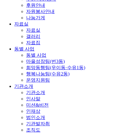
후원안내
자원봉사안내
나눔가게
자료실
자료실
갤러리
자료집
동별 사업
동별 사업
마을성장팀(번3동)
희망동행팀(우이동·수유1동)
행복나눔팀(수유2동)
운영지원팀
기관소개
기관소개
인사말
미션&비전
인재상
법인소개
기관발자취
조직도