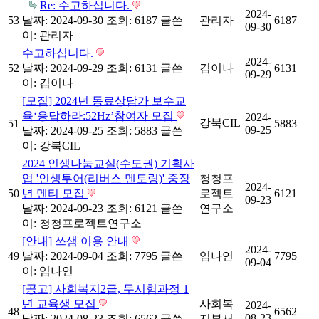
Re: 수고하십니다.
2024-
53
날짜: 2024-09-30
조회: 6187
글쓴
관리자
6187
09-30
이:
관리자
수고하십니다.
2024-
52
날짜: 2024-09-29
조회: 6131
글쓴
김이나
6131
09-29
이:
김이나
[모집] 2024년 동료상담가 보수교
육‘응답하라:52Hz’참여자 모집
2024-
강북CIL
51
5883
09-25
날짜: 2024-09-25
조회: 5883
글쓴
이:
강북CIL
2024 인생나눔교실(수도권) 기획사
업 '인생투어(리버스 멘토링)' 중장
청청프
2024-
50
년 멘티 모집
로젝트
6121
09-23
날짜: 2024-09-23
조회: 6121
글쓴
연구소
이:
청청프로젝트연구소
[안내] 쓰샘 이용 안내
2024-
49
날짜: 2024-09-04
조회: 7795
글쓴
임나연
7795
09-04
이:
임나연
[공고] 사회복지2급, 무시험과정 1
년 교육생 모집
사회복
2024-
48
6562
08-23
날짜: 2024-08-23
조회: 6562
글쓴
지부서