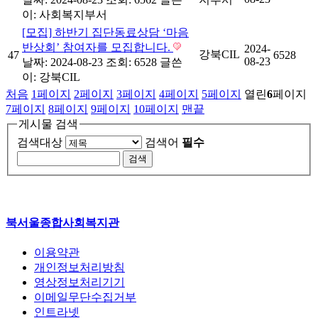
이:
사회복지부서
[모집] 하반기 집단동료상담 ‘마음
반상회’ 참여자를 모집합니다.
2024-
강북CIL
47
6528
08-23
날짜: 2024-08-23
조회: 6528
글쓴
이:
강북CIL
처음
1
페이지
2
페이지
3
페이지
4
페이지
5
페이지
열린
6
페이지
7
페이지
8
페이지
9
페이지
10
페이지
맨끝
게시물 검색
검색대상
검색어
필수
북서울종합사회복지관
이용약관
개인정보처리방침
영상정보처리기기
이메일무단수집거부
인트라넷