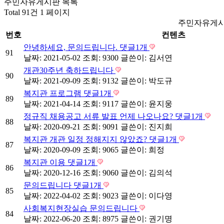
주민자유게시판 목록
Total 91건
1 페이지
주민자유게시
번호
컨텐츠
안녕하세요, 문의드립니다.
댓글
1
개
91
날짜: 2021-05-02
조회: 9300
글쓴이:
김서연
개관30주년 축하드립니다
90
날짜: 2021-09-09
조회: 9132
글쓴이:
박도규
복지관 프로그램
댓글
1
개
89
날짜: 2021-04-14
조회: 9117
글쓴이:
윤지웅
정규직 채용공고 서류 발표 언제 나오나요?
댓글
1
개
88
날짜: 2020-09-21
조회: 9091
글쓴이:
진지희
복지관 개관 일정 정해지지 않았죠?
댓글
1
개
87
날짜: 2020-09-09
조회: 9065
글쓴이:
희정
복지관 이용
댓글
1
개
86
날짜: 2020-12-16
조회: 9060
글쓴이:
김의석
문의드립니다
댓글
1
개
85
날짜: 2022-04-02
조회: 9023
글쓴이:
이다영
사회복지현장실습 문의드립니다
84
날짜: 2022-06-20
조회: 8975
글쓴이:
권기명