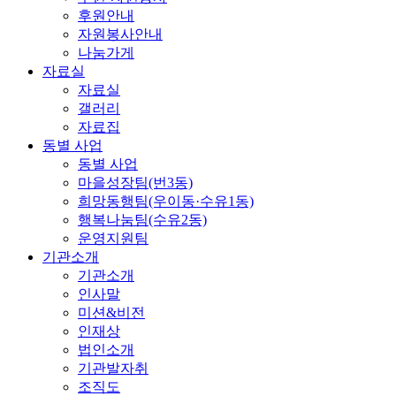
후원안내
자원봉사안내
나눔가게
자료실
자료실
갤러리
자료집
동별 사업
동별 사업
마을성장팀(번3동)
희망동행팀(우이동·수유1동)
행복나눔팀(수유2동)
운영지원팀
기관소개
기관소개
인사말
미션&비전
인재상
법인소개
기관발자취
조직도