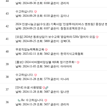
44
날짜: 2024-09-30
조회: 6168
글쓴이:
관리자
수고하십니다.
43
날짜: 2024-09-29
조회: 6118
글쓴이:
김이나
2024 인생나눔교실(수도권) 기획사업 '인생투어(리버스 멘토링)' 중장년 
42
날짜: 2024-09-23
조회: 6107
글쓴이:
청청프로젝트연구소
[모집] 2024년 동료상담가 보수교육‘응답하라:52Hz’참여자 모집
41
날짜: 2024-09-25
조회: 5869
글쓴이:
강북CIL
무료직업능력특화교육
40
날짜: 2025-02-11
조회: 5842
글쓴이:
한국지식교육협회
[홍보]<2024 비바챔버앙상블 제6회 정기연주회>
39
날짜: 2024-11-05
조회: 5841
글쓴이:
아야어여
수고하십니다.
38
날짜: 2024-11-28
조회: 5779
글쓴이:
이나라
[안내] 쓰샘 사용방법
37
날짜: 2024-11-28
조회: 5687
글쓴이:
임나연
Re: 수고하십니다.
36
날짜: 2024-11-29
조회: 5657
글쓴이:
관리자