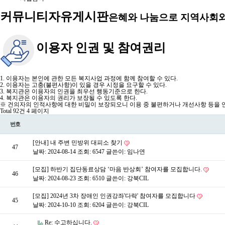
커뮤니티
자유게시판
은혜와 나눔으로 지역사회와
이용자 인권 및 참여권리
1. 이용자는 본인에 관한 모든 복지사업 과정에 함께 참여할 수 있다.
2. 이용자는 고충(불편사항)이 있을 경우 시정을 요구할 수 있다.
3. 복지관은 이용자의 인권을 최우선 행동기준으로 한다.
4. 복지관은 이용자의 권리가 보장될 수 있도록 한다.
※ 건의자의 인적사항에 대한 비밀이 보장되오니 이용 중 불편하거나 개선사항 등을 언
Total 92건
4 페이지
번호
[안내] 내 주변 민방위 대피소 찾기
47
날짜: 2024-08-14
조회: 6547
글쓴이:
임나연
[모집] 하반기 집단동료상담 ‘마음 반상회’ 참여자를 모집합니다.
46
날짜: 2024-08-23
조회: 6510
글쓴이:
강북CIL
[모집] 2024년 3차 장애인 인권강좌'다락' 참여자를 모집합니다
45
날짜: 2024-10-10
조회: 6204
글쓴이:
강북CIL
Re: 수고하십니다.