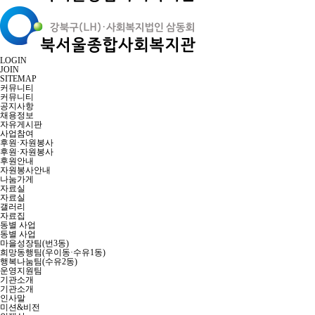
LOGIN
JOIN
SITEMAP
커뮤니티
커뮤니티
공지사항
채용정보
자유게시판
사업참여
후원·자원봉사
후원·자원봉사
후원안내
자원봉사안내
나눔가게
자료실
자료실
갤러리
자료집
동별 사업
동별 사업
마을성장팀(번3동)
희망동행팀(우이동·수유1동)
행복나눔팀(수유2동)
운영지원팀
기관소개
기관소개
인사말
미션&비전