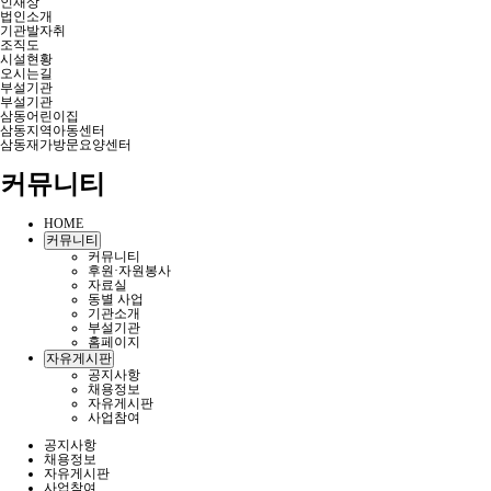
인재상
법인소개
기관발자취
조직도
시설현황
오시는길
부설기관
부설기관
삼동어린이집
삼동지역아동센터
삼동재가방문요양센터
커뮤니티
HOME
커뮤니티
커뮤니티
후원·자원봉사
자료실
동별 사업
기관소개
부설기관
홈페이지
자유게시판
공지사항
채용정보
자유게시판
사업참여
공지사항
채용정보
자유게시판
사업참여