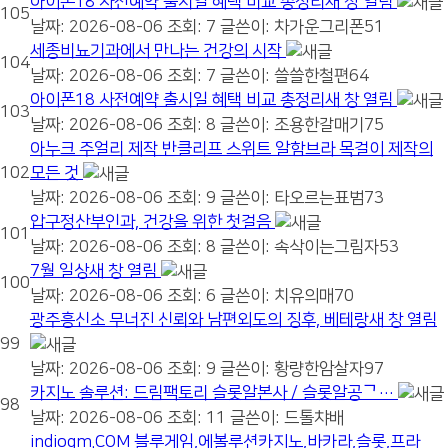
아이폰18 사전예약 출시일 혜택 비교 총정리새 창 열림
105
날짜: 2026-08-06
조회: 7
글쓴이:
차가운그리폰51
세종비뇨기과에서 만나는 건강의 시작
104
날짜: 2026-08-06
조회: 7
글쓴이:
쓸쓸한철편64
아이폰18 사전예약 출시일 혜택 비교 총정리새 창 열림
103
날짜: 2026-08-06
조회: 8
글쓴이:
조용한갈매기75
아누크 주얼리 제작 반클리프 스위트 알함브라 목걸이 제작의
102
모든 것
날짜: 2026-08-06
조회: 9
글쓴이:
타오르는표범73
압구정산부인과, 건강을 위한 첫걸음
101
날짜: 2026-08-06
조회: 8
글쓴이:
속삭이는그림자53
7월 일상새 창 열림
100
날짜: 2026-08-06
조회: 6
글쓴이:
치유의매70
광주흥신소 무너진 신뢰와 남편외도의 징후, 베테랑새 창 열림
99
날짜: 2026-08-06
조회: 9
글쓴이:
황량한암살자97
카지노 솔루션: 드림팩토리 슬롯알본사 / 슬롯알공ᄀ…
98
날짜: 2026-08-06
조회: 11
글쓴이:
드톨챠배
indiogm.COM 블루게임,에볼루션카지노,바카라,슬롯,프라