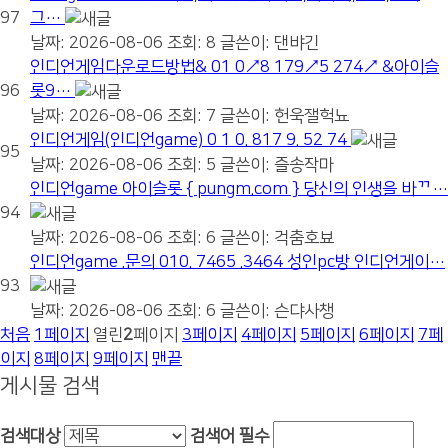
97
그…
날짜: 2026-08-06
조회: 8
글쓴이:
댄뱌긴툠
인디언게임다운로드방법& 01 0↗8 179↗5 274↗ &아이슬
96
롯9…
날짜: 2026-08-06
조회: 7
글쓴이:
헌욱잴헉뇨
인디언게임(인디언game) 0 1 0. 817 9. 52 74
95
날짜: 2026-08-06
조회: 5
글쓴이:
즐송작마
인디언game 아이슬롯 { pungm.com } 당신의 인생을 바ᄁ…
94
날짜: 2026-08-06
조회: 6
글쓴이:
걱춤호뵤
인디언game .문의 010. 7465 .3464 성인pc방 인디언게이…
93
날짜: 2026-08-06
조회: 6
글쓴이:
슨댜사챙
처음
1
페이지
열린
2
페이지
3
페이지
4
페이지
5
페이지
6
페이지
7
페
이지
8
페이지
9
페이지
맨끝
게시물 검색
검색대상
검색어
필수