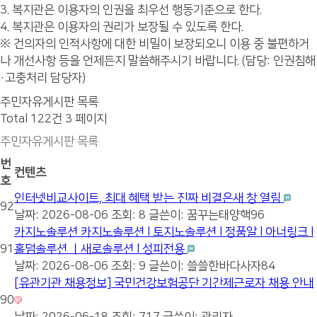
3. 복지관은 이용자의 인권을 최우선 행동기준으로 한다.
4. 복지관은 이용자의 권리가 보장될 수 있도록 한다.
※ 건의자의 인적사항에 대한 비밀이 보장되오니 이용 중 불편하거
나 개선사항 등을 언제든지 말씀해주시기 바랍니다. (담당: 인권침해
·고충처리 담당자)
주민자유게시판 목록
Total 122건
3 페이지
주민자유게시판 목록
번
컨텐츠
호
인터넷비교사이트, 최대 혜택 받는 진짜 비결은새 창 열림
92
날짜: 2026-08-06
조회: 8
글쓴이:
꿈꾸는태양핵96
카지노솔루션 카지노솔루션 l 토지노솔루션 l 정품알 l 아너링크 l
91
홀덤솔루션 ㅣ새로솔루션 l 성피전용
날짜: 2026-08-06
조회: 9
글쓴이:
쓸쓸한바다사자84
[유관기관 채용정보] 국민건강보험공단 기간제근로자 채용 안내
90