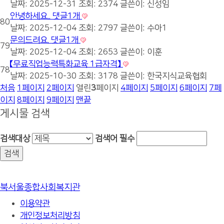
날짜: 2025-12-31
조회: 2374
글쓴이:
신성임
안녕하세요..
댓글
1
개
80
날짜: 2025-12-04
조회: 2797
글쓴이:
수아1
문의드려요.
댓글
1
개
79
날짜: 2025-12-04
조회: 2653
글쓴이:
이훈
【무료직업능력특화교육 1급자격】
78
날짜: 2025-10-30
조회: 3178
글쓴이:
한국지식교육협회
처음
1
페이지
2
페이지
열린
3
페이지
4
페이지
5
페이지
6
페이지
7
페
이지
8
페이지
9
페이지
맨끝
게시물 검색
검색대상
검색어
필수
북서울종합사회복지관
이용약관
개인정보처리방침