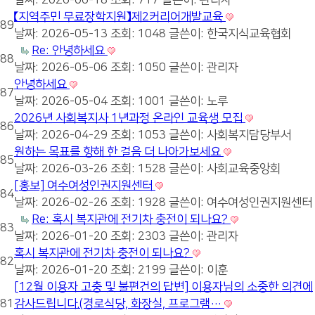
날짜: 2026-06-18
조회: 717
글쓴이:
관리자
【지역주민 무료장학지원】제2커리어개발교육
89
날짜: 2026-05-13
조회: 1048
글쓴이:
한국지식교육협회
Re: 안녕하세요
88
날짜: 2026-05-06
조회: 1050
글쓴이:
관리자
안녕하세요
87
날짜: 2026-05-04
조회: 1001
글쓴이:
노루
2026년 사회복지사 1년과정 온라인 교육생 모집
86
날짜: 2026-04-29
조회: 1053
글쓴이:
사회복지담당부서
원하는 목표를 향해 한 걸음 더 나아가보세요
85
날짜: 2026-03-26
조회: 1528
글쓴이:
사회교육중앙회
[홍보] 여수여성인권지원센터
84
날짜: 2026-02-26
조회: 1928
글쓴이:
여수여성인권지원센터
Re: 혹시 복지관에 전기차 충전이 되나요?
83
날짜: 2026-01-20
조회: 2303
글쓴이:
관리자
혹시 복지관에 전기차 충전이 되나요?
82
날짜: 2026-01-20
조회: 2199
글쓴이:
이훈
[12월 이용자 고충 및 불편건의 답변] 이용자님의 소중한 의견에
81
감사드립니다.(경로식당, 화장실, 프로그램…