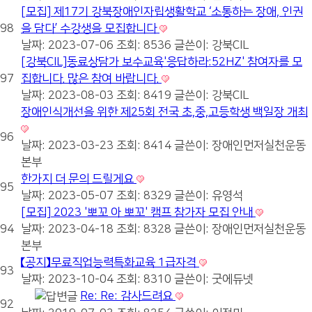
[모집] 제17기 강북장애인자립생활학교 ‘소통하는 장애, 인권
98
을 담다’ 수강생을 모집합니다
날짜: 2023-07-06
조회: 8536
글쓴이:
강북CIL
[강북CIL]동료상담가 보수교육'응답하라:52HZ' 참여자를 모
97
집합니다. 많은 참여 바랍니다.
날짜: 2023-08-03
조회: 8419
글쓴이:
강북CIL
장애인식개선을 위한 제25회 전국 초,중,고등학생 백일장 개최
96
날짜: 2023-03-23
조회: 8414
글쓴이:
장애인먼저실천운동
본부
한가지 더 문의 드릴게요
95
날짜: 2023-05-07
조회: 8329
글쓴이:
유영석
[모집] 2023 '뽀꼬 아 뽀꼬' 캠프 참가자 모집 안내
94
날짜: 2023-04-18
조회: 8328
글쓴이:
장애인먼저실천운동
본부
【공지】무료직업능력특화교육 1급자격
93
날짜: 2023-10-04
조회: 8310
글쓴이:
굿에듀넷
Re: Re: 감사드려요
92