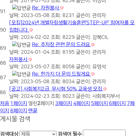
날짜: 2019-07-03
조회: 8254
글쓴이:
이정미
Re: 자원봉사
91
날짜: 2023-05-08
조회: 8231
글쓴이:
관리자
[모집]2024년 개별자립생활기술훈련‘STEP-UP’ 참여자를 모
90
집합니다.
날짜: 2024-02-02
조회: 8229
글쓴이:
강북CIL
Re: 주차장 관련 문의 드려요
89
날짜: 2024-01-04
조회: 8195
글쓴이:
관리자
자원봉사
88
날짜: 2023-05-07
조회: 8058
글쓴이:
유영석
Re: 한가지 더 문의 드릴게요
87
날짜: 2023-05-08
조회: 8034
글쓴이:
관리자
[공고] 사회복지2급, 무시험 50% 교육생 모집
86
날짜: 2024-02-23
조회: 8023
글쓴이:
사회복지부서
처음
1
페이지
열린
2
페이지
3
페이지
4
페이지
5
페이지
6
페이지
7
페
이지
8
페이지
맨끝
게시물 검색
검색대상
검색어
필수