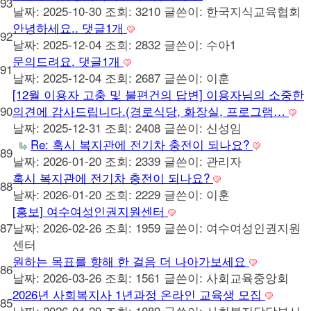
93
날짜: 2025-10-30
조회: 3210
글쓴이:
한국지식교육협회
안녕하세요..
댓글
1
개
92
날짜: 2025-12-04
조회: 2832
글쓴이:
수아1
문의드려요.
댓글
1
개
91
날짜: 2025-12-04
조회: 2687
글쓴이:
이훈
[12월 이용자 고충 및 불편건의 답변] 이용자님의 소중한
90
의견에 감사드립니다.(경로식당, 화장실, 프로그램…
날짜: 2025-12-31
조회: 2408
글쓴이:
신성임
Re: 혹시 복지관에 전기차 충전이 되나요?
89
날짜: 2026-01-20
조회: 2339
글쓴이:
관리자
혹시 복지관에 전기차 충전이 되나요?
88
날짜: 2026-01-20
조회: 2229
글쓴이:
이훈
[홍보] 여수여성인권지원센터
87
날짜: 2026-02-26
조회: 1959
글쓴이:
여수여성인권지원
센터
원하는 목표를 향해 한 걸음 더 나아가보세요
86
날짜: 2026-03-26
조회: 1561
글쓴이:
사회교육중앙회
2026년 사회복지사 1년과정 온라인 교육생 모집
85
날짜: 2026-04-29
조회: 1089
글쓴이:
사회복지담당부서