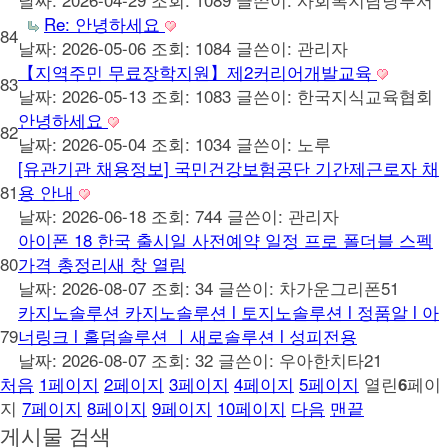
Re: 안녕하세요
84
날짜: 2026-05-06
조회: 1084
글쓴이:
관리자
【지역주민 무료장학지원】제2커리어개발교육
83
날짜: 2026-05-13
조회: 1083
글쓴이:
한국지식교육협회
안녕하세요
82
날짜: 2026-05-04
조회: 1034
글쓴이:
노루
[유관기관 채용정보] 국민건강보험공단 기간제근로자 채
81
용 안내
날짜: 2026-06-18
조회: 744
글쓴이:
관리자
아이폰 18 한국 출시일 사전예약 일정 프로 폴더블 스펙
80
가격 총정리새 창 열림
날짜: 2026-08-07
조회: 34
글쓴이:
차가운그리폰51
카지노솔루션 카지노솔루션 l 토지노솔루션 l 정품알 l 아
79
너링크 l 홀덤솔루션 ㅣ새로솔루션 l 성피전용
날짜: 2026-08-07
조회: 32
글쓴이:
우아한치타21
처음
1
페이지
2
페이지
3
페이지
4
페이지
5
페이지
열린
페이
6
지
7
페이지
8
페이지
9
페이지
10
페이지
다음
맨끝
게시물 검색