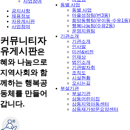
사업참여
동별 사업
동별 사업
공지사항
마을성장팀(번3동)
채용정보
희망동행팀(우이동·수유1동)
자유게시판
행복나눔팀(수유2동)
사업참여
운영지원팀
기관소개
커뮤니티
자
기관소개
인사말
유게시판
은
미션&비전
인재상
혜와 나눔으로
법인소개
기관발자취
지역사회와 함
조직도
시설현황
께하는 행복공
오시는길
부설기관
동체를 만들어
부설기관
삼동어린이집
갑니다.
삼동지역아동센터
삼동재가방문요양센터