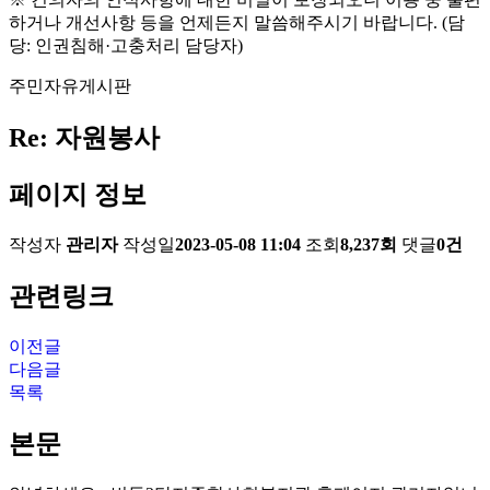
하거나 개선사항 등을 언제든지 말씀해주시기 바랍니다. (담
당: 인권침해·고충처리 담당자)
주민자유게시판
Re: 자원봉사
페이지 정보
작성자
관리자
작성일
2023-05-08 11:04
조회
8,237회
댓글
0건
관련링크
이전글
다음글
목록
본문