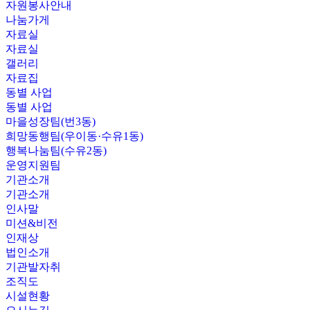
자원봉사안내
나눔가게
자료실
자료실
갤러리
자료집
동별 사업
동별 사업
마을성장팀(번3동)
희망동행팀(우이동·수유1동)
행복나눔팀(수유2동)
운영지원팀
기관소개
기관소개
인사말
미션&비전
인재상
법인소개
기관발자취
조직도
시설현황