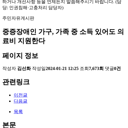
하거나 개선사항 등을 언제든지 말씀해주시기 바랍니다. (담
당: 인권침해·고충처리 담당자)
주민자유게시판
중증장애인 가구, 가족 중 소득 있어도 의
료비 지원한다
페이지 정보
작성자
김선화
작성일
2024-01-21 12:25
조회
7,673회
댓글
0건
관련링크
이전글
다음글
목록
본문