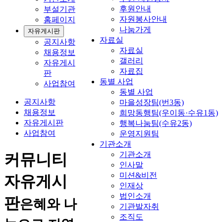
후원안내
부설기관
자원봉사안내
홈페이지
나눔가게
자유게시판
자료실
공지사항
자료실
채용정보
갤러리
자유게시
자료집
판
동별 사업
사업참여
동별 사업
공지사항
마을성장팀(번3동)
채용정보
희망동행팀(우이동·수유1동)
자유게시판
행복나눔팀(수유2동)
사업참여
운영지원팀
기관소개
기관소개
커뮤니티
인사말
미션&비전
자유게시
인재상
법인소개
판
은혜와 나
기관발자취
조직도