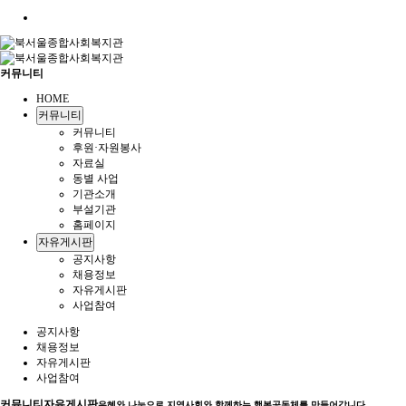
커뮤니티
HOME
커뮤니티
커뮤니티
후원·자원봉사
자료실
동별 사업
기관소개
부설기관
홈페이지
자유게시판
공지사항
채용정보
자유게시판
사업참여
공지사항
채용정보
자유게시판
사업참여
커뮤니티
자유게시판
은혜와 나눔으로 지역사회와 함께하는 행복공동체를 만들어갑니다.