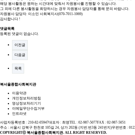
해당 봉사활동은 원하는 시간대에 맞춰서 자원봉사를 진행할 수 있습니다.
그 외에 다른 봉사활동을 희망하시는 경우 자원봉사 담당자를 통해 문의 바랍니다.
자원봉사 담당자: 이소민 사회복지사(070-7011-1069)
감사합니다 !
댓글목록
등록된 댓글이 없습니다.
이전글
다음글
목록
북서울종합사회복지관
이용약관
개인정보처리방침
영상정보처리기기
이메일무단수집거부
인트라넷
사업자등록번호 : 210-82-05947
대표자 : 최명
TEL : 02-987-5077
FAX : 02-987-5051
주소 : 서울시 강북구 한천로 105길 24, 상가 202동 (지번:번3동 241번지)
우편번호 : 012
COPYRIGHTⓒ 북서울종합사회복지관. ALL RIGHT RESERVED.