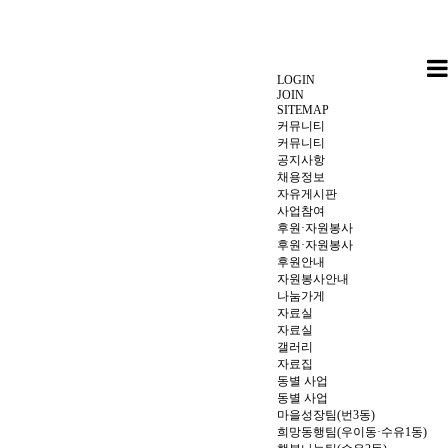
LOGIN
JOIN
SITEMAP
커뮤니티
커뮤니티
공지사항
채용정보
자유게시판
사업참여
후원·자원봉사
후원·자원봉사
후원안내
자원봉사안내
나눔가게
자료실
자료실
갤러리
자료집
동별 사업
동별 사업
마을성장팀(번3동)
희망동행팀(우이동·수유1동)