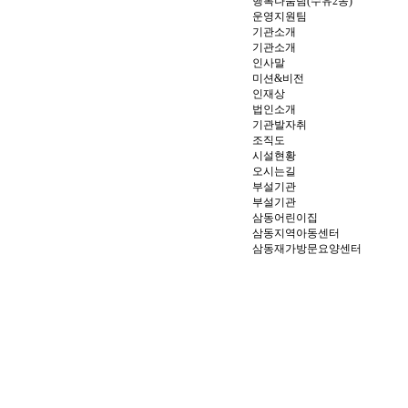
행복나눔팀(수유2동)
운영지원팀
기관소개
기관소개
인사말
미션&비전
인재상
법인소개
기관발자취
조직도
시설현황
오시는길
부설기관
부설기관
삼동어린이집
삼동지역아동센터
삼동재가방문요양센터