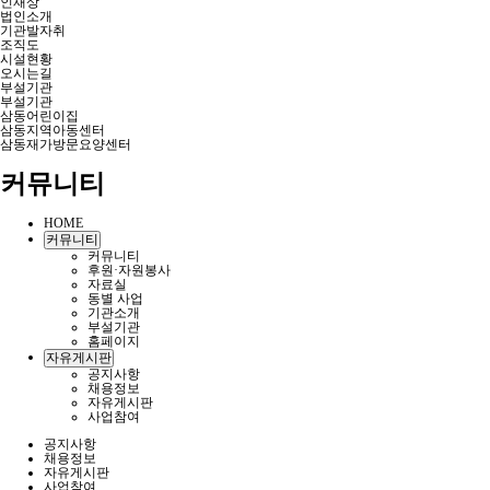
인재상
법인소개
기관발자취
조직도
시설현황
오시는길
부설기관
부설기관
삼동어린이집
삼동지역아동센터
삼동재가방문요양센터
커뮤니티
HOME
커뮤니티
커뮤니티
후원·자원봉사
자료실
동별 사업
기관소개
부설기관
홈페이지
자유게시판
공지사항
채용정보
자유게시판
사업참여
공지사항
채용정보
자유게시판
사업참여