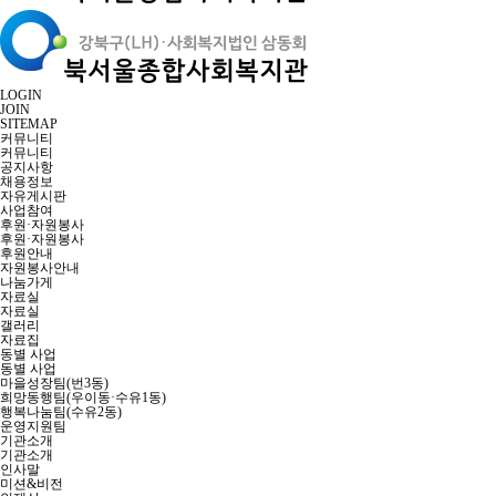
LOGIN
JOIN
SITEMAP
커뮤니티
커뮤니티
공지사항
채용정보
자유게시판
사업참여
후원·자원봉사
후원·자원봉사
후원안내
자원봉사안내
나눔가게
자료실
자료실
갤러리
자료집
동별 사업
동별 사업
마을성장팀(번3동)
희망동행팀(우이동·수유1동)
행복나눔팀(수유2동)
운영지원팀
기관소개
기관소개
인사말
미션&비전