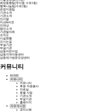
희망동행팀(우이동·수유1동)
행복나눔팀(수유2동)
운영지원팀
기관소개
기관소개
인사말
미션&비전
인재상
법인소개
기관발자취
조직도
시설현황
오시는길
부설기관
부설기관
삼동어린이집
삼동지역아동센터
삼동재가방문요양센터
커뮤니티
HOME
커뮤니티
커뮤니티
후원·자원봉사
자료실
동별 사업
기관소개
부설기관
홈페이지
자유게시판
공지사항