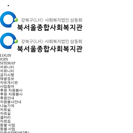
LOGIN
JOIN
SITEMAP
커뮤니티
커뮤니티
공지사항
채용정보
자유게시판
사업참여
후원·자원봉사
후원·자원봉사
후원안내
자원봉사안내
나눔가게
자료실
자료실
갤러리
자료집
동별 사업
동별 사업
마을성장팀(번3동)