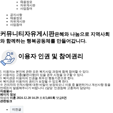
채용정보
자유게시판
사업참여
공지사항
채용정보
자유게시판
사업참여
커뮤니티
자유게시판
은혜와 나눔으로 지역사회
와 함께하는 행복공동체를 만들어갑니다.
이용자 인권 및 참여권리
1. 이용자는 본인에 관한 모든 복지사업 과정에 함께 참여할 수 있다.
2. 이용자는 고충(불편사항)이 있을 경우 시정을 요구할 수 있다.
3. 복지관은 이용자의 인권을 최우선 행동기준으로 한다.
4. 복지관은 이용자의 권리가 보장될 수 있도록 한다.
※ 건의자의 인적사항에 대한 비밀이 보장되오니 이용 중 불편하거나 개선사항 등을
언제든지 말씀해주시기 바랍니다. (담당: 인권침해·고충처리 담당자)
자원봉사
페이지 정보
작성자
이훈
2024-12-20 14:29
조회
5,681회
댓글
0건
관련링크
이전글