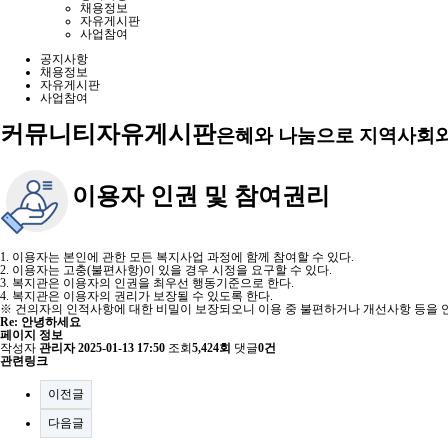
채용정보
자유게시판
사업참여
공지사항
채용정보
자유게시판
사업참여
커뮤니티
자유게시판
은혜와 나눔으로 지역사회와
이용자 인권 및 참여권리
1. 이용자는 본인에 관한 모든 복지사업 과정에 함께 참여할 수 있다.
2. 이용자는 고충(불편사항)이 있을 경우 시정을 요구할 수 있다.
3. 복지관은 이용자의 인권을 최우선 행동기준으로 한다.
4. 복지관은 이용자의 권리가 보장될 수 있도록 한다.
※ 건의자의 인적사항에 대한 비밀이 보장되오니 이용 중 불편하거나 개선사항 등을 언
Re: 안녕하세요
페이지 정보
작성자
관리자
2025-01-13 17:50
조회
5,424회
댓글
0건
관련링크
이전글
다음글