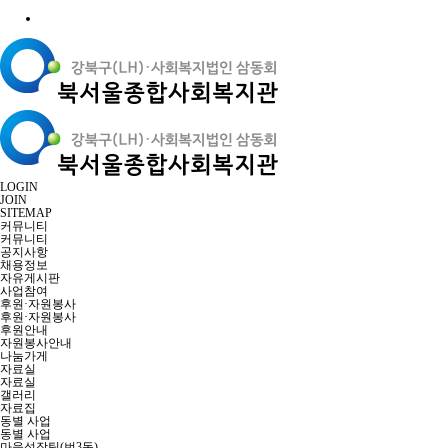
LOGIN
JOIN
SITEMAP
커뮤니티
커뮤니티
공지사항
채용정보
자유게시판
사업참여
후원·자원봉사
후원·자원봉사
후원안내
자원봉사안내
나눔가게
자료실
자료실
갤러리
자료집
동별 사업
동별 사업
마을성장팀(번3동)