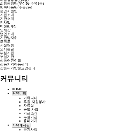
희망동행팀(우이동·수유1동)
행복나눔팀(수유2동)
운영지원팀
기관소개
기관소개
인사말
미션&비전
인재상
법인소개
기관발자취
조직도
시설현황
오시는길
부설기관
부설기관
삼동어린이집
삼동지역아동센터
삼동재가방문요양센터
커뮤니티
HOME
커뮤니티
커뮤니티
후원·자원봉사
자료실
동별 사업
기관소개
부설기관
홈페이지
자유게시판
공지사항