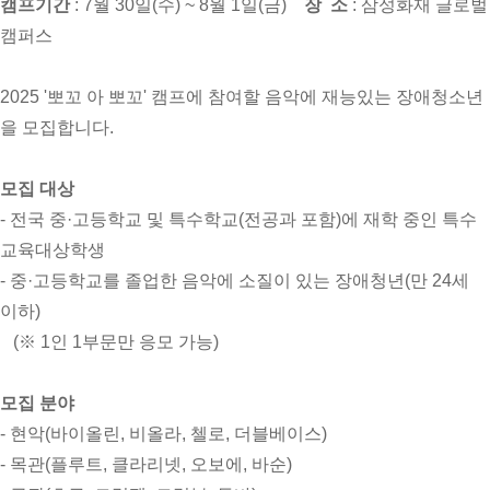
캠프기간
: 7월 30일(수) ~ 8월 1일(금)
장 소
: 삼성화재 글로벌
캠퍼스
2025 '뽀꼬 아 뽀꼬' 캠프에 참여할 음악에 재능있는 장애청소년
을 모집합니다.
모집 대상
- 전국 중·고등학교 및 특수학교(전공과 포함)에 재학 중인 특수
교육대상학생
- 중·고등학교를 졸업한 음악에 소질이 있는 장애청년(만 24세
이하)
(※ 1인 1부문만 응모 가능)
모집 분야
- 현악(바이올린, 비올라, 첼로, 더블베이스)
- 목관(플루트, 클라리넷, 오보에, 바순)