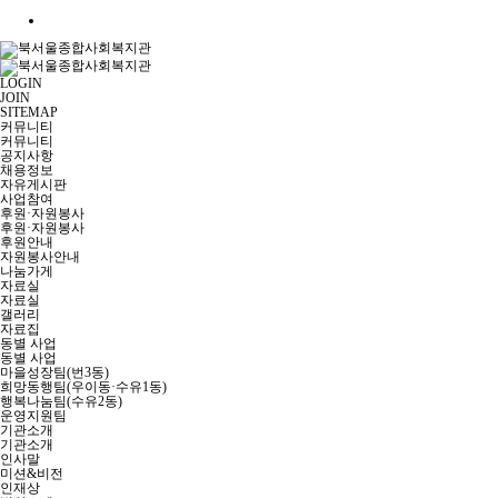
LOGIN
JOIN
SITEMAP
커뮤니티
커뮤니티
공지사항
채용정보
자유게시판
사업참여
후원·자원봉사
후원·자원봉사
후원안내
자원봉사안내
나눔가게
자료실
자료실
갤러리
자료집
동별 사업
동별 사업
마을성장팀(번3동)
희망동행팀(우이동·수유1동)
행복나눔팀(수유2동)
운영지원팀
기관소개
기관소개
인사말
미션&비전
인재상