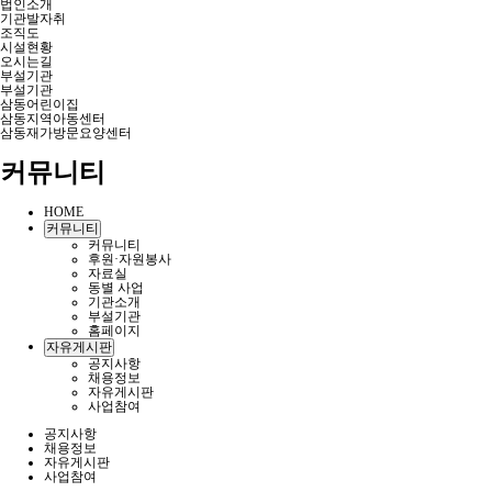
법인소개
기관발자취
조직도
시설현황
오시는길
부설기관
부설기관
삼동어린이집
삼동지역아동센터
삼동재가방문요양센터
커뮤니티
HOME
커뮤니티
커뮤니티
후원·자원봉사
자료실
동별 사업
기관소개
부설기관
홈페이지
자유게시판
공지사항
채용정보
자유게시판
사업참여
공지사항
채용정보
자유게시판
사업참여