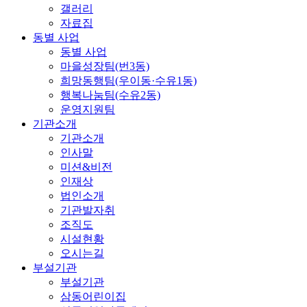
갤러리
자료집
동별 사업
동별 사업
마을성장팀(번3동)
희망동행팀(우이동·수유1동)
행복나눔팀(수유2동)
운영지원팀
기관소개
기관소개
인사말
미션&비전
인재상
법인소개
기관발자취
조직도
시설현황
오시는길
부설기관
부설기관
삼동어린이집