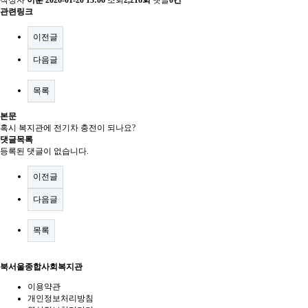
작성자
이훈
2026-01-20 13:06
조회
2,216회
댓글
0건
관련링크
이전글
다음글
목록
본문
혹시 복지관에 전기차 충전이 되나요?
댓글목록
등록된 댓글이 없습니다.
이전글
다음글
목록
북서울종합사회복지관
이용약관
개인정보처리방침