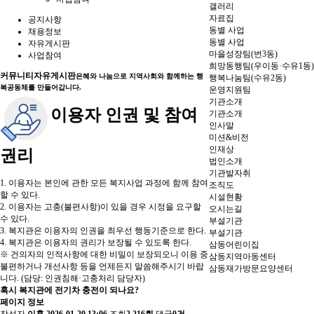
갤러리
자료집
공지사항
동별 사업
채용정보
동별 사업
자유게시판
마을성장팀(번3동)
사업참여
희망동행팀(우이동·수유1동)
커뮤니티
자유게시판
은혜와 나눔으로 지역사회와 함께하는 행
행복나눔팀(수유2동)
복공동체를 만들어갑니다.
운영지원팀
기관소개
이용자 인권 및 참여
기관소개
인사말
미션&비전
인재상
권리
법인소개
기관발자취
1. 이용자는 본인에 관한 모든 복지사업 과정에 함께 참여
조직도
할 수 있다.
시설현황
2. 이용자는 고충(불편사항)이 있을 경우 시정을 요구할
오시는길
수 있다.
부설기관
3. 복지관은 이용자의 인권을 최우선 행동기준으로 한다.
부설기관
4. 복지관은 이용자의 권리가 보장될 수 있도록 한다.
삼동어린이집
※ 건의자의 인적사항에 대한 비밀이 보장되오니 이용 중
삼동지역아동센터
불편하거나 개선사항 등을 언제든지 말씀해주시기 바랍
삼동재가방문요양센터
니다. (담당: 인권침해·고충처리 담당자)
혹시 복지관에 전기차 충전이 되나요?
페이지 정보