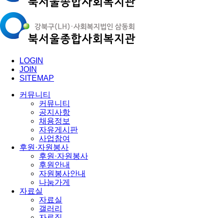
LOGIN
JOIN
SITEMAP
커뮤니티
커뮤니티
공지사항
채용정보
자유게시판
사업참여
후원·자원봉사
후원·자원봉사
후원안내
자원봉사안내
나눔가게
자료실
자료실
갤러리
자료집