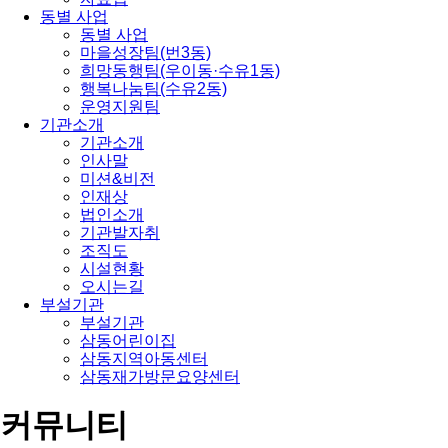
동별 사업
동별 사업
마을성장팀(번3동)
희망동행팀(우이동·수유1동)
행복나눔팀(수유2동)
운영지원팀
기관소개
기관소개
인사말
미션&비전
인재상
법인소개
기관발자취
조직도
시설현황
오시는길
부설기관
부설기관
삼동어린이집
삼동지역아동센터
삼동재가방문요양센터
커뮤니티