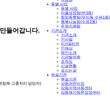
동별 사업
동별 사업
마을성장팀(번3동)
희망동행팀(우이동·수유1동)
행복나눔팀(수유2동)
운영지원팀
 만들어갑니다.
기관소개
기관소개
인사말
미션&비전
인재상
법인소개
기관발자취
조직도
시설현황
오시는길
부설기관
부설기관
권침해·고충처리 담당자)
삼동어린이집
삼동지역아동센터
삼동재가방문요양센터