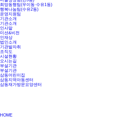
희망동행팀(우이동·수유1동)
행복나눔팀(수유2동)
운영지원팀
기관소개
기관소개
인사말
미션&비전
인재상
법인소개
기관발자취
조직도
시설현황
오시는길
부설기관
부설기관
삼동어린이집
삼동지역아동센터
삼동재가방문요양센터
HOME