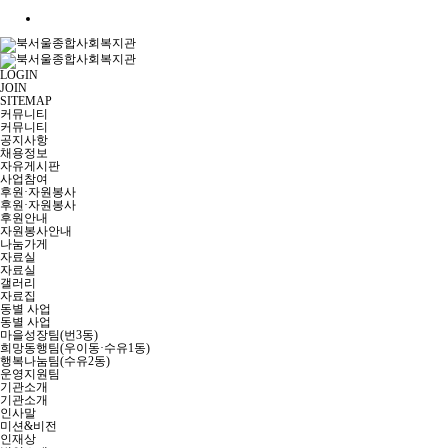
LOGIN
JOIN
SITEMAP
커뮤니티
커뮤니티
공지사항
채용정보
자유게시판
사업참여
후원·자원봉사
후원·자원봉사
후원안내
자원봉사안내
나눔가게
자료실
자료실
갤러리
자료집
동별 사업
동별 사업
마을성장팀(번3동)
희망동행팀(우이동·수유1동)
행복나눔팀(수유2동)
운영지원팀
기관소개
기관소개
인사말
미션&비전
인재상