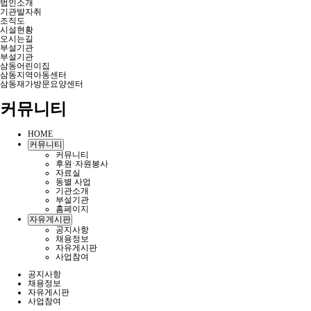
법인소개
기관발자취
조직도
시설현황
오시는길
부설기관
부설기관
삼동어린이집
삼동지역아동센터
삼동재가방문요양센터
커뮤니티
HOME
커뮤니티
커뮤니티
후원·자원봉사
자료실
동별 사업
기관소개
부설기관
홈페이지
자유게시판
공지사항
채용정보
자유게시판
사업참여
공지사항
채용정보
자유게시판
사업참여