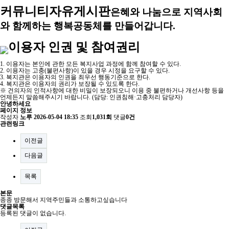
커뮤니티
자유게시판
은혜와 나눔으로 지역사회
와 함께하는 행복공동체를 만들어갑니다.
이용자 인권 및 참여권리
1. 이용자는 본인에 관한 모든 복지사업 과정에 함께 참여할 수 있다.
2. 이용자는 고충(불편사항)이 있을 경우 시정을 요구할 수 있다.
3. 복지관은 이용자의 인권을 최우선 행동기준으로 한다.
4. 복지관은 이용자의 권리가 보장될 수 있도록 한다.
※ 건의자의 인적사항에 대한 비밀이 보장되오니 이용 중 불편하거나 개선사항 등을
언제든지 말씀해주시기 바랍니다. (담당: 인권침해·고충처리 담당자)
안녕하세요
페이지 정보
작성자
노루
2026-05-04 18:35
조회
1,031회
댓글
0건
관련링크
이전글
다음글
목록
본문
종종 방문해서 지역주민들과 소통하고싶습니다
댓글목록
등록된 댓글이 없습니다.