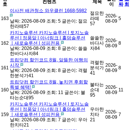
컨텐츠
제목
호
이
짜
회
이사전 배관청소 와우클린 1668-5982
절묘한
2026-
163
라떼
5
날짜: 2026-08-09
조회: 5
글쓴이:
절묘
08-09
57
한라떼57
카지노솔루션 카지노솔루션 l 토지노솔
루션 l 정품알 l 아너링크 l 홀덤솔루션
쓸쓸한
2026-
162
ㅣ새로솔루션 l 성피전용
바다사
8
08-09
날짜: 2026-08-09
조회: 8
글쓴이:
쓸쓸
자84
한바다사자84
트립닷컴 할인코드 8월, 알뜰한 여행의
격렬한
시작
2026-
161
분석가
8
날짜: 2026-08-09
조회: 8
글쓴이:
격렬
08-09
41
한분석가41
트립닷컴 할인코드 8월, 놓치면 후회할
불타는
특별 혜택!
2026-
160
순대
11
날짜: 2026-08-09
조회: 11
글쓴이:
불
08-09
95
타는순대95
카지노솔루션 카지노솔루션 l 토지노솔
루션 l 정품알 l 아너링크 l 홀덤솔루션
우아한
2026-
159
ㅣ새로솔루션 l 성피전용
치타
7
08-09
날짜: 2026-08-09
조회: 7
글쓴이:
우아
21
한치타21