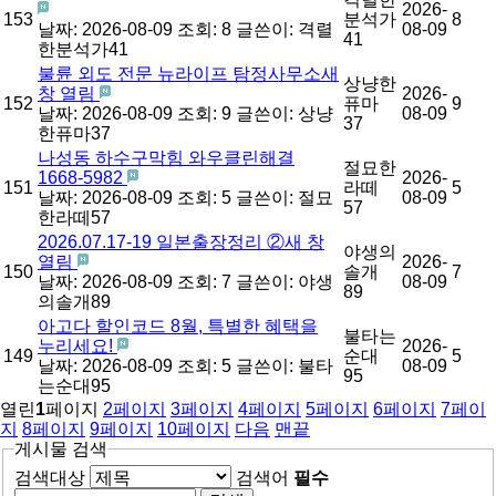
2026-
153
분석가
8
날짜: 2026-08-09
조회: 8
글쓴이:
격렬
08-09
41
한분석가41
불륜 외도 전문 뉴라이프 탐정사무소새
상냥한
창 열림
2026-
152
퓨마
9
날짜: 2026-08-09
조회: 9
글쓴이:
상냥
08-09
37
한퓨마37
나성동 하수구막힘 와우클린해결
절묘한
1668-5982
2026-
151
라떼
5
날짜: 2026-08-09
조회: 5
글쓴이:
절묘
08-09
57
한라떼57
2026.07.17-19 일본출장정리 ②새 창
야생의
열림
2026-
150
솔개
7
날짜: 2026-08-09
조회: 7
글쓴이:
야생
08-09
89
의솔개89
아고다 할인코드 8월, 특별한 혜택을
불타는
누리세요!
2026-
149
순대
5
날짜: 2026-08-09
조회: 5
글쓴이:
불타
08-09
95
는순대95
열린
1
페이지
2
페이지
3
페이지
4
페이지
5
페이지
6
페이지
7
페이
지
8
페이지
9
페이지
10
페이지
다음
맨끝
게시물 검색
검색대상
검색어
필수