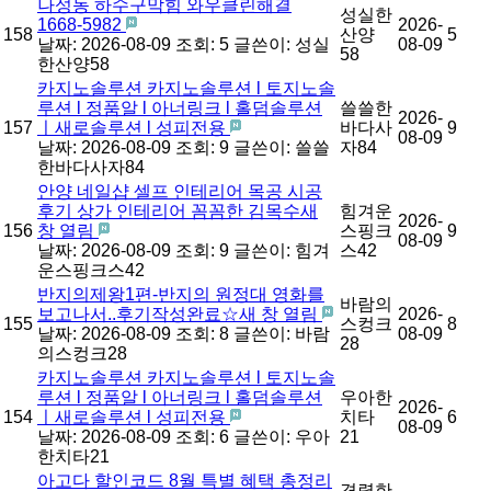
나성동 하수구막힘 와우클린해결
성실한
1668-5982
2026-
158
산양
5
날짜: 2026-08-09
조회: 5
글쓴이:
성실
08-09
58
한산양58
카지노솔루션 카지노솔루션 l 토지노솔
루션 l 정품알 l 아너링크 l 홀덤솔루션
쓸쓸한
2026-
157
ㅣ새로솔루션 l 성피전용
바다사
9
08-09
날짜: 2026-08-09
조회: 9
글쓴이:
쓸쓸
자84
한바다사자84
안양 네일샵 셀프 인테리어 목공 시공
후기 상가 인테리어 꼼꼼한 김목수새
힘겨운
2026-
156
창 열림
스핑크
9
08-09
날짜: 2026-08-09
조회: 9
글쓴이:
힘겨
스42
운스핑크스42
반지의제왕1편-반지의 원정대 영화를
바람의
보고나서..후기작성완료☆새 창 열림
2026-
155
스컹크
8
날짜: 2026-08-09
조회: 8
글쓴이:
바람
08-09
28
의스컹크28
카지노솔루션 카지노솔루션 l 토지노솔
루션 l 정품알 l 아너링크 l 홀덤솔루션
우아한
2026-
154
ㅣ새로솔루션 l 성피전용
치타
6
08-09
날짜: 2026-08-09
조회: 6
글쓴이:
우아
21
한치타21
아고다 할인코드 8월 특별 혜택 총정리
격렬한