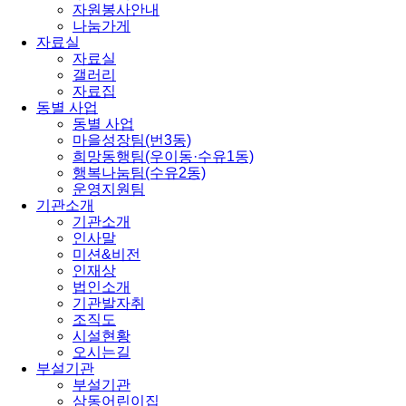
자원봉사안내
나눔가게
자료실
자료실
갤러리
자료집
동별 사업
동별 사업
마을성장팀(번3동)
희망동행팀(우이동·수유1동)
행복나눔팀(수유2동)
운영지원팀
기관소개
기관소개
인사말
미션&비전
인재상
법인소개
기관발자취
조직도
시설현황
오시는길
부설기관
부설기관
삼동어린이집