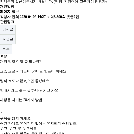
언제든지 말씀해주시기 바랍니다. (담당: 인권침해·고충처리 담당자)
개관일정
페이지 정보
작성자
진희
2020-04-09 14:27
조회
8,890회
댓글
0건
관련링크
이전글
다음글
목록
본문
개관 일정 언제 쯤 되나요?
요즘 코로나 때문에 많이 들 힘들어 하네요.
빨리 코로나 끝났으면 좋겠네요.
힘내시라고 좋은 글 하나 남기고 가요
사랑을 지키는 20가지 방법
-1-
웃음을 잃지 마세요.
어떤 관계도 유머감각 없이는 유지하기 어려워요.
웃고, 웃고, 또 웃으세요.
그러면 모든 일들이 긍정적으로 변한대요.....