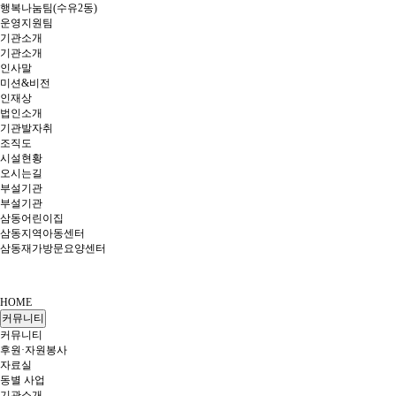
행복나눔팀(수유2동)
운영지원팀
기관소개
기관소개
인사말
미션&비전
인재상
법인소개
기관발자취
조직도
시설현황
오시는길
부설기관
부설기관
삼동어린이집
삼동지역아동센터
삼동재가방문요양센터
HOME
커뮤니티
커뮤니티
후원·자원봉사
자료실
동별 사업
기관소개