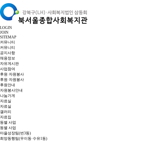
LOGIN
JOIN
SITEMAP
커뮤니티
커뮤니티
공지사항
채용정보
자유게시판
사업참여
후원·자원봉사
후원·자원봉사
후원안내
자원봉사안내
나눔가게
자료실
자료실
갤러리
자료집
동별 사업
동별 사업
마을성장팀(번3동)
희망동행팀(우이동·수유1동)