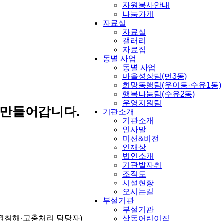
자원봉사안내
나눔가게
자료실
자료실
갤러리
자료집
동별 사업
동별 사업
마을성장팀(번3동)
희망동행팀(우이동·수유1동)
행복나눔팀(수유2동)
운영지원팀
 만들어갑니다.
기관소개
기관소개
인사말
미션&비전
인재상
법인소개
기관발자취
조직도
시설현황
오시는길
부설기관
부설기관
권침해·고충처리 담당자)
삼동어린이집