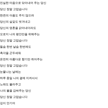
진실한 마음으로 닦아내어 주는 당신
당신 정말 고맙습니다
한켠의 아픔도 주지 않으려
당신의 살갗도 벗겨내고
당신의 영혼을 갉아내더라도
오로지 나의 평안만을 위해주는
당신 정말 고맙습니다
들숨 한번 날숨 한번에도
촉각을 곤두세워
온전히 아름다운 향기만 쥐어주는
당신 정말 고맙습니다
눈물나는 날에는
하루 종일 나의 곁에 지켜서서
노래도 불러주고
나의 볼을 감싸주는 당신
당신 정말 고맙습니다
깊이 안기어