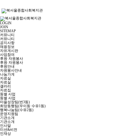
LOGIN
JOIN
SITEMAP
커뮤니티
커뮤니티
공지사항
채용정보
자유게시판
사업참여
후원·자원봉사
후원·자원봉사
후원안내
자원봉사안내
나눔가게
자료실
자료실
갤러리
자료집
동별 사업
동별 사업
마을성장팀(번3동)
희망동행팀(우이동·수유1동)
행복나눔팀(수유2동)
운영지원팀
기관소개
기관소개
인사말
미션&비전
인재상