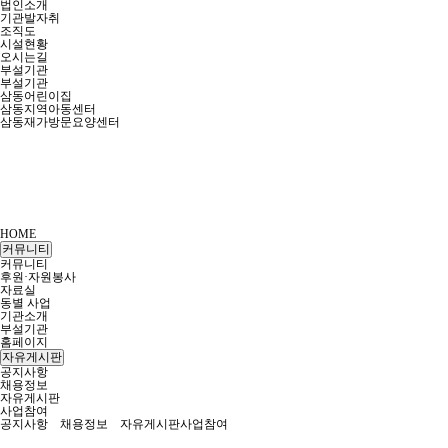
법인소개
기관발자취
조직도
시설현황
오시는길
부설기관
부설기관
삼동어린이집
삼동지역아동센터
삼동재가방문요양센터
HOME
커뮤니티
커뮤니티
후원·자원봉사
자료실
동별 사업
기관소개
부설기관
홈페이지
자유게시판
공지사항
채용정보
자유게시판
사업참여
공지사항
채용정보
자유게시판
사업참여