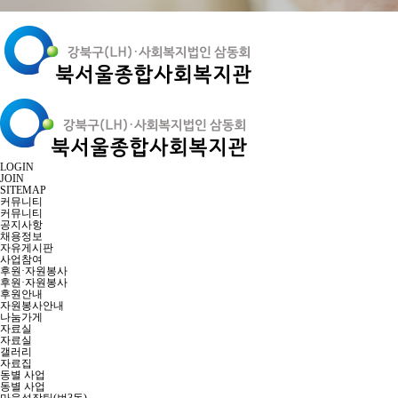
LOGIN
JOIN
SITEMAP
커뮤니티
커뮤니티
공지사항
채용정보
자유게시판
사업참여
후원·자원봉사
후원·자원봉사
후원안내
자원봉사안내
나눔가게
자료실
자료실
갤러리
자료집
동별 사업
동별 사업