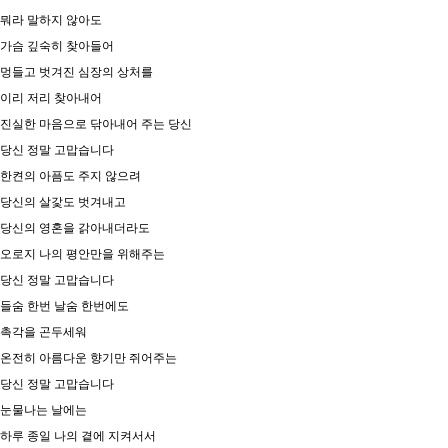
뭐라 말하지 않아도
가슴 깊숙히 찾아들어
멍들고 벗겨진 심장의 상처를
이리 저리 찾아내어
진실한 마음으로 닦아내어 주는 당신
당신 정말 고맙습니다
한켠의 아픔도 주지 않으려
당신의 살갗도 벗겨내고
당신의 영혼을 갉아내더라도
오로지 나의 평안만을 위해주는
당신 정말 고맙습니다
들숨 한번 날숨 한번에도
촉각을 곤두세워
온전히 아름다운 향기만 쥐어주는
당신 정말 고맙습니다
눈물나는 날에는
하루 종일 나의 곁에 지켜서서