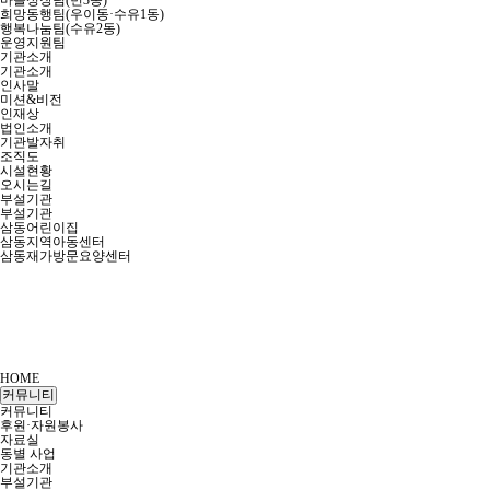
마을성장팀(번3동)
희망동행팀(우이동·수유1동)
행복나눔팀(수유2동)
운영지원팀
기관소개
기관소개
인사말
미션&비전
인재상
법인소개
기관발자취
조직도
시설현황
오시는길
부설기관
부설기관
삼동어린이집
삼동지역아동센터
삼동재가방문요양센터
HOME
커뮤니티
커뮤니티
후원·자원봉사
자료실
동별 사업
기관소개
부설기관