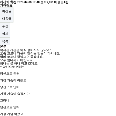
작성자
희정
2020-09-09 17:48
조회
9,071회
댓글
1건
관련링크
이전글
다음글
수정
삭제
목록
본문
복지관 개관은 아직 정해지지 않았죠?
요즘 코로나 때문에 많이들 힘들어 하시네요
빨리 코로나 끝났으면 좋겠네요.
모두 힘내시기 바랍니다.
힘나는 글 하나 적고 갈게요.
= 당신으로 인해=
​당신으로 인해
가장 가슴이 아팠고
당신으로 인해
가장 가슴이 슬펐지만
그러나
당신으로 인해
가장 가슴 벅찼고