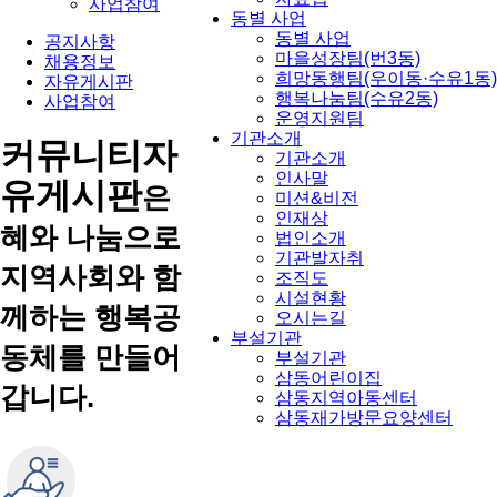
사업참여
동별 사업
동별 사업
공지사항
마을성장팀(번3동)
채용정보
희망동행팀(우이동·수유1동)
자유게시판
행복나눔팀(수유2동)
사업참여
운영지원팀
기관소개
커뮤니티
자
기관소개
인사말
유게시판
은
미션&비전
인재상
혜와 나눔으로
법인소개
기관발자취
지역사회와 함
조직도
시설현황
께하는 행복공
오시는길
부설기관
동체를 만들어
부설기관
삼동어린이집
갑니다.
삼동지역아동센터
삼동재가방문요양센터