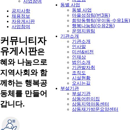
사업참여
동별 사업
동별 사업
공지사항
마을성장팀(번3동)
채용정보
희망동행팀(우이동·수유1동)
자유게시판
행복나눔팀(수유2동)
사업참여
운영지원팀
기관소개
커뮤니티
자
기관소개
인사말
유게시판
은
미션&비전
인재상
혜와 나눔으로
법인소개
기관발자취
지역사회와 함
조직도
시설현황
께하는 행복공
오시는길
부설기관
동체를 만들어
부설기관
삼동어린이집
갑니다.
삼동지역아동센터
삼동재가방문요양센터