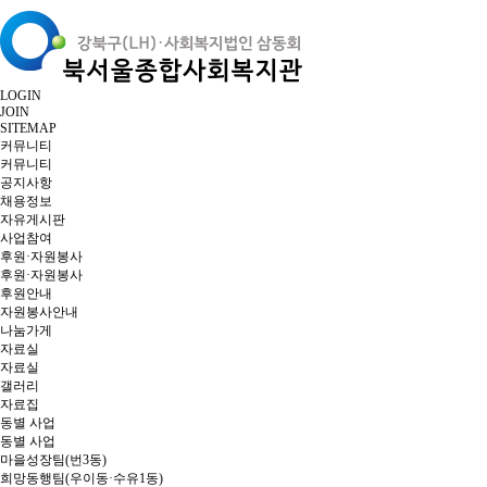
LOGIN
JOIN
SITEMAP
커뮤니티
커뮤니티
공지사항
채용정보
자유게시판
사업참여
후원·자원봉사
후원·자원봉사
후원안내
자원봉사안내
나눔가게
자료실
자료실
갤러리
자료집
동별 사업
동별 사업
마을성장팀(번3동)
희망동행팀(우이동·수유1동)