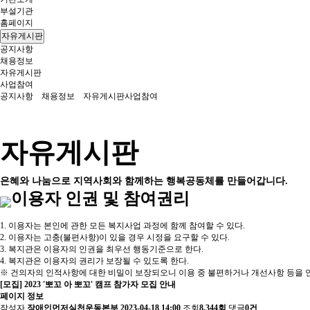
부설기관
홈페이지
자유게시판
공지사항
채용정보
자유게시판
사업참여
공지사항
채용정보
자유게시판
사업참여
자유게시판
은혜와 나눔으로 지역사회와 함께하는 행복공동체를 만들어갑니다.
이용자 인권 및 참여권리
1. 이용자는 본인에 관한 모든 복지사업 과정에 함께 참여할 수 있다.
2. 이용자는 고충(불편사항)이 있을 경우 시정을 요구할 수 있다.
3. 복지관은 이용자의 인권을 최우선 행동기준으로 한다.
4. 복지관은 이용자의 권리가 보장될 수 있도록 한다.
※ 건의자의 인적사항에 대한 비밀이 보장되오니 이용 중 불편하거나 개선사항 등을 언
[모집] 2023 '뽀꼬 아 뽀꼬' 캠프 참가자 모집 안내
페이지 정보
작성자
장애인먼저실천운동본부
2023-04-18 14:00
조회
8,344회
댓글
0건