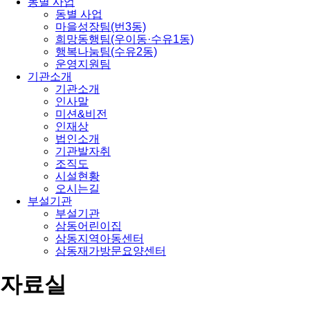
동별 사업
동별 사업
마을성장팀(번3동)
희망동행팀(우이동·수유1동)
행복나눔팀(수유2동)
운영지원팀
기관소개
기관소개
인사말
미션&비전
인재상
법인소개
기관발자취
조직도
시설현황
오시는길
부설기관
부설기관
삼동어린이집
삼동지역아동센터
삼동재가방문요양센터
자료실