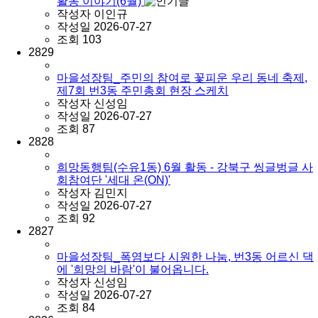
활동 이야기(6월)
작성자
이인규
작성일
2026-07-27
조회
103
2829
마을성장팀_주민의 참여로 꽃피운 우리 동네 축제,
제7회 번3동 주민총회 현장 스케치
작성자
신성임
작성일
2026-07-27
조회
87
2828
희망동행팀(수유1동) 6월 활동 - 강북구 씽글벙글 사
회참여단 '세대 온(ON)'
작성자
김민지
작성일
2026-07-27
조회
92
2827
마을성장팀_폭염보다 시원한 나눔, 번3동 어르신 댁
에 '희망의 바람'이 불어옵니다.
작성자
신성임
작성일
2026-07-27
조회
84