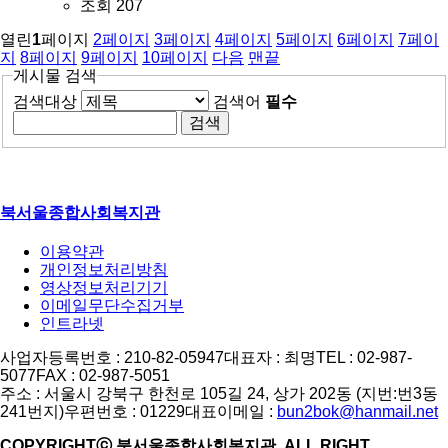
조회
207
열린
1
페이지
2
페이지
3
페이지
4
페이지
5
페이지
6
페이지
7
페이
지
8
페이지
9
페이지
10
페이지
다음
맨끝
게시물 검색
검색대상
검색어
필수
북서울종합사회복지관
이용약관
개인정보처리방침
영상정보처리기기
이메일무단수집거부
인트라넷
사업자등록번호 : 210-82-05947
대표자 : 최명
TEL : 02-987-
5077
FAX : 02-987-5051
주소 : 서울시 강북구 한천로 105길 24, 상가 202동 (지번:번3동
241번지)
우편번호 : 01229
대표이메일 :
bun2bok@hanmail.net
COPYRIGHTⓒ 북서울종합사회복지관. ALL RIGHT