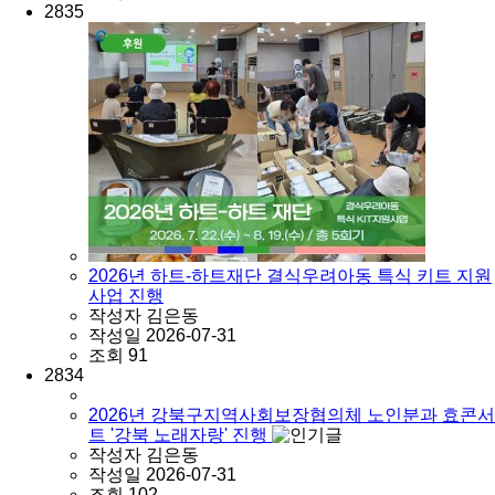
2835
2026년 하트-하트재단 결식우려아동 특식 키트 지원
사업 진행
작성자
김은동
작성일
2026-07-31
조회
91
2834
2026년 강북구지역사회보장협의체 노인분과 효콘서
트 '강북 노래자랑' 진행
작성자
김은동
작성일
2026-07-31
조회
102