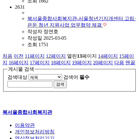
조회
1662
2631
북서울종합사회복지관-서울청년기지개센터 고립·
은둔 청년 지원사업 업무협약 체결
작성자
정연호
작성일
2025-03-05
조회
1751
처음
이전
11
페이지
12
페이지
열린
13
페이지
14
페이지
15
페이
지
16
페이지
17
페이지
18
페이지
19
페이지
20
페이지
다음
맨끝
게시물 검색
검색대상
검색어
필수
북서울종합사회복지관
이용약관
개인정보처리방침
영상정보처리기기