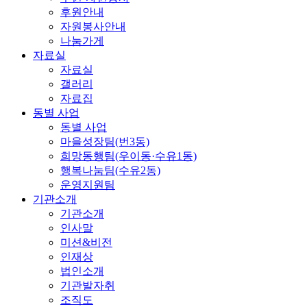
후원안내
자원봉사안내
나눔가게
자료실
자료실
갤러리
자료집
동별 사업
동별 사업
마을성장팀(번3동)
희망동행팀(우이동·수유1동)
행복나눔팀(수유2동)
운영지원팀
기관소개
기관소개
인사말
미션&비전
인재상
법인소개
기관발자취
조직도