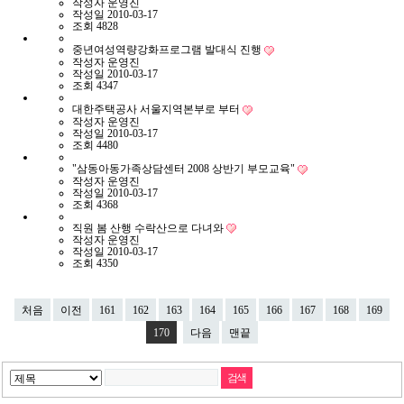
작성자
운영진
작성일
2010-03-17
조회
4828
중년여성역량강화프로그램 발대식 진행
작성자
운영진
작성일
2010-03-17
조회
4347
대한주택공사 서울지역본부로 부터
작성자
운영진
작성일
2010-03-17
조회
4480
"삼동아동가족상담센터 2008 상반기 부모교육"
작성자
운영진
작성일
2010-03-17
조회
4368
직원 봄 산행 수락산으로 다녀와
작성자
운영진
작성일
2010-03-17
조회
4350
처음
이전
161
162
163
164
165
166
167
168
169
170
다음
맨끝