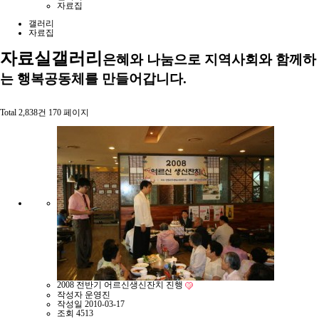
자료집
갤러리
자료집
자료실
갤러리
은혜와 나눔으로 지역사회와 함께하
는 행복공동체를 만들어갑니다.
Total 2,838건
170 페이지
2008 전반기 어르신생신잔치 진행
작성자
운영진
작성일
2010-03-17
조회
4513