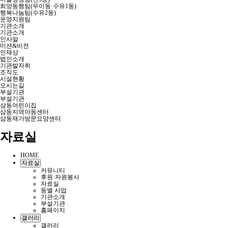
희망동행팀(우이동·수유1동)
행복나눔팀(수유2동)
운영지원팀
기관소개
기관소개
인사말
미션&비전
인재상
법인소개
기관발자취
조직도
시설현황
오시는길
부설기관
부설기관
삼동어린이집
삼동지역아동센터
삼동재가방문요양센터
자료실
HOME
자료실
커뮤니티
후원·자원봉사
자료실
동별 사업
기관소개
부설기관
홈페이지
갤러리
갤러리