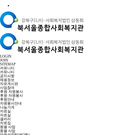
LOGIN
JOIN
SITEMAP
커뮤니티
커뮤니티
공지사항
채용정보
자유게시판
사업참여
후원·자원봉사
후원·자원봉사
후원안내
자원봉사안내
나눔가게
자료실
자료실
갤러리
자료집
동별 사업
동별 사업
마을성장팀(번3동)