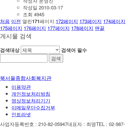
작성자
운영진
작성일
2010-03-17
조회
4945
처음
이전
열린
페이지
172
페이지
173
페이지
174
페이지
171
175
페이지
176
페이지
177
페이지
178
페이지
맨끝
게시물 검색
검색대상
검색어
필수
북서울종합사회복지관
이용약관
개인정보처리방침
영상정보처리기기
이메일무단수집거부
인트라넷
사업자등록번호 : 210-82-05947
대표자 : 최명
TEL : 02-987-