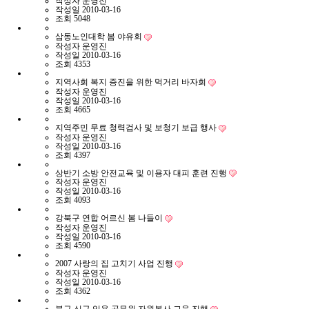
작성자
운영진
작성일
2010-03-16
조회
5048
삼동노인대학 봄 야유회
작성자
운영진
작성일
2010-03-16
조회
4353
지역사회 복지 증진을 위한 먹거리 바자회
작성자
운영진
작성일
2010-03-16
조회
4665
지역주민 무료 청력검사 및 보청기 보급 행사
작성자
운영진
작성일
2010-03-16
조회
4397
상반기 소방 안전교육 및 이용자 대피 훈련 진행
작성자
운영진
작성일
2010-03-16
조회
4093
강북구 연합 어르신 봄 나들이
작성자
운영진
작성일
2010-03-16
조회
4590
2007 사랑의 집 고치기 사업 진행
작성자
운영진
작성일
2010-03-16
조회
4362
북구 신규 임용 공무원 자원봉사 교육 진행