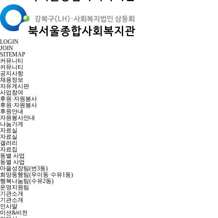
LOGIN
JOIN
SITEMAP
커뮤니티
커뮤니티
공지사항
채용정보
자유게시판
사업참여
후원·자원봉사
후원·자원봉사
후원안내
자원봉사안내
나눔가게
자료실
자료실
갤러리
자료집
동별 사업
동별 사업
마을성장팀(번3동)
희망동행팀(우이동·수유1동)
행복나눔팀(수유2동)
운영지원팀
기관소개
기관소개
인사말
미션&비전