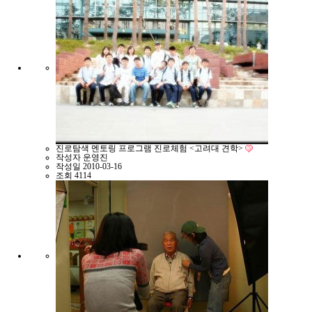
진로탐색 멘토링 프로그램 진로체험 <고려대 견학>
작성자
운영진
작성일
2010-03-16
조회
4114