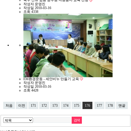
작성자
운영진
작성일
2010-03-16
조회
4338
EM환경운동 - 세안비누 만들기 교육
작성자
운영진
작성일
2010-03-16
조회
4428
처음
이전
171
172
173
174
175
176
177
178
맨끝