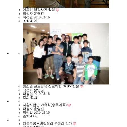
어르신 영정사진 촬영
작성자
운영진
작성일
2010-03-16
조회
4129
청소년 진로탐색 진로체험 "KBS"방문
작성자
운영진
작성일
2010-03-16
조회
4152
자활사업단 야유회(송추계곡)
작성자
운영진
작성일
2010-03-16
조회
4356
강북구공부방협의회 운동회 참가