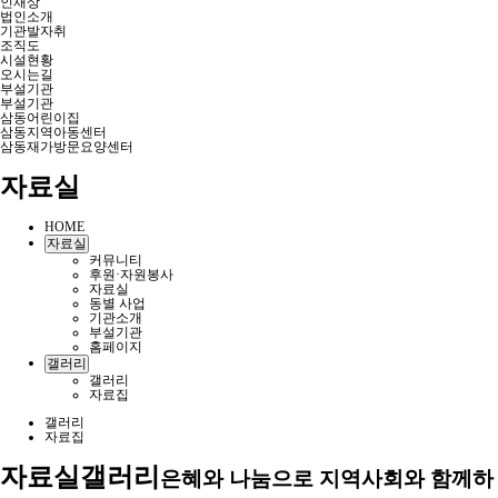
인재상
법인소개
기관발자취
조직도
시설현황
오시는길
부설기관
부설기관
삼동어린이집
삼동지역아동센터
삼동재가방문요양센터
자료실
HOME
자료실
커뮤니티
후원·자원봉사
자료실
동별 사업
기관소개
부설기관
홈페이지
갤러리
갤러리
자료집
갤러리
자료집
자료실
갤러리
은혜와 나눔으로 지역사회와 함께하