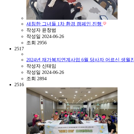
새침한 그녀들 1차 환경 캠페인 진행
작성자
윤창범
작성일
2024-06-26
조회
2956
2517
2024년 재가복지연계사업 6월 당사자 어르신 생월
작성자
신태임
작성일
2024-06-26
조회
2894
2516