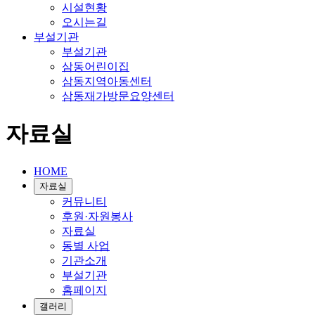
시설현황
오시는길
부설기관
부설기관
삼동어린이집
삼동지역아동센터
삼동재가방문요양센터
자료실
HOME
자료실
커뮤니티
후원·자원봉사
자료실
동별 사업
기관소개
부설기관
홈페이지
갤러리