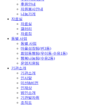
후원안내
자원봉사안내
나눔가게
자료실
자료실
갤러리
자료집
동별 사업
동별 사업
마을성장팀(번3동)
희망동행팀(우이동·수유1동)
행복나눔팀(수유2동)
운영지원팀
기관소개
기관소개
인사말
미션&비전
인재상
법인소개
기관발자취
조직도