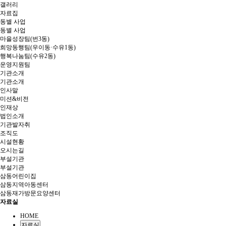
갤러리
자료집
동별 사업
동별 사업
마을성장팀(번3동)
희망동행팀(우이동·수유1동)
행복나눔팀(수유2동)
운영지원팀
기관소개
기관소개
인사말
미션&비전
인재상
법인소개
기관발자취
조직도
시설현황
오시는길
부설기관
부설기관
삼동어린이집
삼동지역아동센터
삼동재가방문요양센터
자료실
HOME
자료실