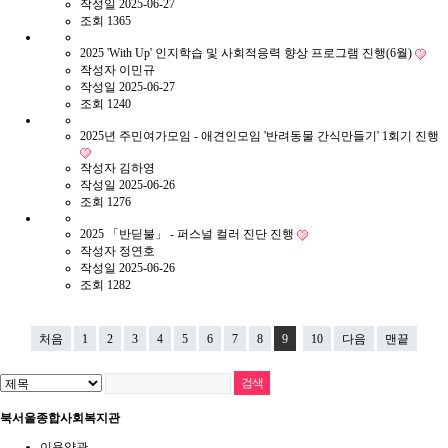
작성일
2025-06-27
조회
1365
2025 'With Up' 인지학습 및 사회적응력 향상 프로그램 진행(6월)
작성자
이민규
작성일
2025-06-27
조회
1240
2025년 주민여가모임 - 애견인모임 '반려동물 간식만들기' 1회기 진행
작성자
김하영
작성일
2025-06-26
조회
1276
2025 「반딛불」 - 퍼스널 컬러 진단 진행
작성자
정연호
작성일
2025-06-26
조회
1282
처음
1
2
3
4
5
6
7
8
9
10
다음
맨끝
북서울종합사회복지관
이용약관