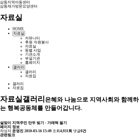
삼동지역아동센터
삼동재가방문요양센터
자료실
HOME
자료실
커뮤니티
후원·자원봉사
자료실
동별 사업
기관소개
부설기관
홈페이지
갤러리
갤러리
자료집
갤러리
자료집
자료실
갤러리
은혜와 나눔으로 지역사회와 함께하
는 행복공동체를 만들어갑니다.
설맞이 지역주민 만두 빚기 · 가래떡 썰기
페이지 정보
작성자
운영진
2010-03-16 15:49
조회
4,931회
댓글
0건
관련링크