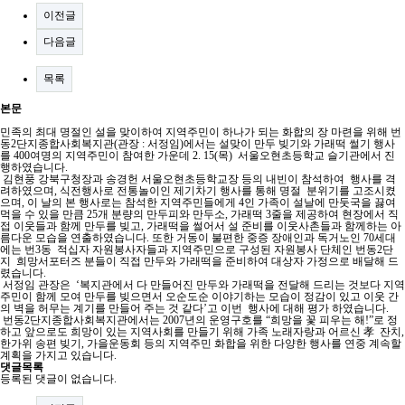
이전글
다음글
목록
본문
민족의 최대 명절인 설을 맞이하여 지역주민이 하나가 되는 화합의 장 마련을 위해 번
동2단지종합사회복지관(관장 : 서정임)에서는 설맞이 만두 빚기와 가래떡 썰기 행사
를 400여명의 지역주민이 참여한 가운데 2. 15(목) 서울오현초등학교 슬기관에서 진
행하였습니다.
김현풍 강북구청장과 송경헌 서울오현초등학교장 등의 내빈이 참석하여 행사를 격
려하였으며, 식전행사로 전통놀이인 제기차기 행사를 통해 명절 분위기를 고조시켰
으며, 이 날의 본 행사로는 참석한 지역주민들에게 4인 가족이 설날에 만둣국을 끓여
먹을 수 있을 만큼 25개 분량의 만두피와 만두소, 가래떡 3줄을 제공하여 현장에서 직
접 이웃들과 함께 만두를 빚고, 가래떡을 썰어서 설 준비를 이웃사촌들과 함께하는 아
름다운 모습을 연출하였습니다. 또한 거동이 불편한 중증 장애인과 독거노인 70세대
에는 번3동 적십자 자원봉사자들과 지역주민으로 구성된 자원봉사 단체인 번동2단
지 희망서포터즈 분들이 직접 만두와 가래떡을 준비하여 대상자 가정으로 배달해 드
렸습니다.
서정임 관장은 ‘복지관에서 다 만들어진 만두와 가래떡을 전달해 드리는 것보다 지역
주민이 함께 모여 만두를 빚으면서 오순도순 이야기하는 모습이 정감이 있고 이웃 간
의 벽을 허무는 계기를 만들어 주는 것 같다’고 이번 행사에 대해 평가 하였습니다.
번동2단지종합사회복지관에서는 2007년의 운영구호를 “희망을 꽃 피우는 해!”로 정
하고 앞으로도 희망이 있는 지역사회를 만들기 위해 가족 노래자랑과 어르신 孝 잔치,
한가위 송편 빚기, 가을운동회 등의 지역주민 화합을 위한 다양한 행사를 연중 계속할
계획을 가지고 있습니다.
댓글목록
등록된 댓글이 없습니다.