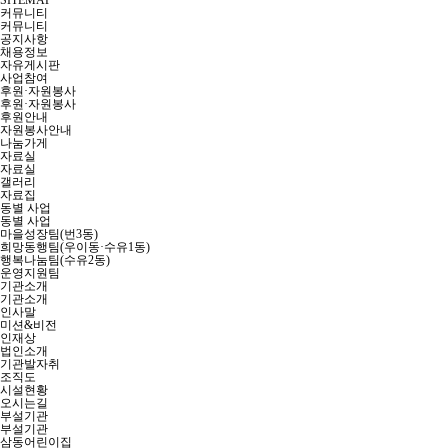
SITEMAP
커뮤니티
커뮤니티
공지사항
채용정보
자유게시판
사업참여
후원·자원봉사
후원·자원봉사
후원안내
자원봉사안내
나눔가게
자료실
자료실
갤러리
자료집
동별 사업
동별 사업
마을성장팀(번3동)
희망동행팀(우이동·수유1동)
행복나눔팀(수유2동)
운영지원팀
기관소개
기관소개
인사말
미션&비전
인재상
법인소개
기관발자취
조직도
시설현황
오시는길
부설기관
부설기관
삼동어린이집