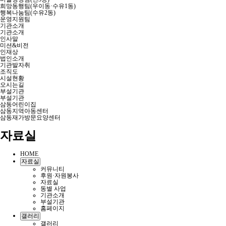
희망동행팀(우이동·수유1동)
행복나눔팀(수유2동)
운영지원팀
기관소개
기관소개
인사말
미션&비전
인재상
법인소개
기관발자취
조직도
시설현황
오시는길
부설기관
부설기관
삼동어린이집
삼동지역아동센터
삼동재가방문요양센터
자료실
HOME
자료실
커뮤니티
후원·자원봉사
자료실
동별 사업
기관소개
부설기관
홈페이지
갤러리
갤러리