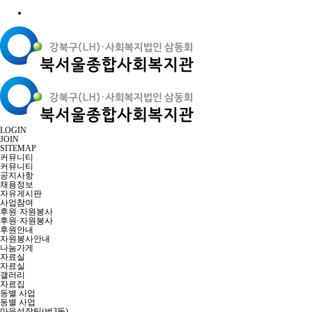
LOGIN
JOIN
SITEMAP
커뮤니티
커뮤니티
공지사항
채용정보
자유게시판
사업참여
후원·자원봉사
후원·자원봉사
후원안내
자원봉사안내
나눔가게
자료실
자료실
갤러리
자료집
동별 사업
동별 사업
마을성장팀(번3동)