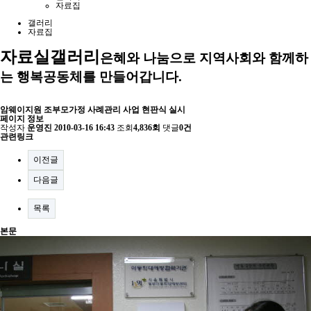
자료집
갤러리
자료집
자료실
갤러리
은혜와 나눔으로 지역사회와 함께하
는 행복공동체를 만들어갑니다.
암웨이지원 조부모가정 사례관리 사업 현판식 실시
페이지 정보
작성자
운영진
2010-03-16 16:43
조회
4,836회
댓글
0건
관련링크
이전글
다음글
목록
본문