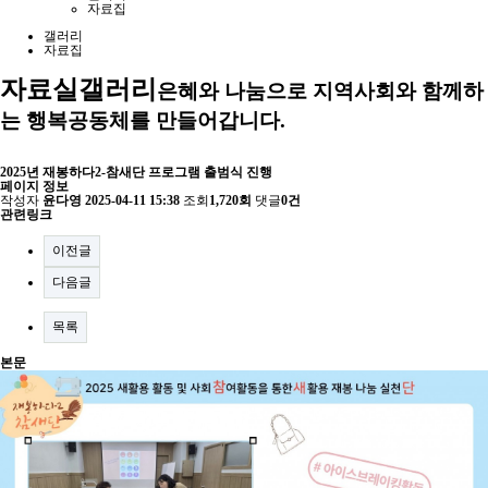
자료집
갤러리
자료집
자료실
갤러리
은혜와 나눔으로 지역사회와 함께하
는 행복공동체를 만들어갑니다.
2025년 재봉하다2-참새단 프로그램 출범식 진행
페이지 정보
작성자
윤다영
2025-04-11 15:38
조회
1,720회
댓글
0건
관련링크
이전글
다음글
목록
본문