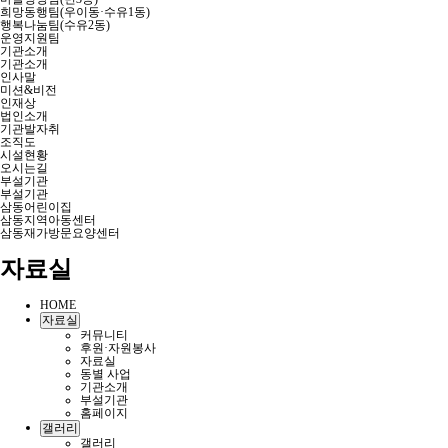
희망동행팀(우이동·수유1동)
행복나눔팀(수유2동)
운영지원팀
기관소개
기관소개
인사말
미션&비전
인재상
법인소개
기관발자취
조직도
시설현황
오시는길
부설기관
부설기관
삼동어린이집
삼동지역아동센터
삼동재가방문요양센터
자료실
HOME
자료실
커뮤니티
후원·자원봉사
자료실
동별 사업
기관소개
부설기관
홈페이지
갤러리
갤러리