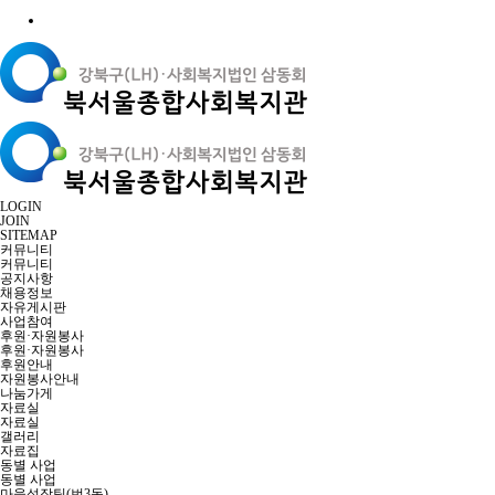
LOGIN
JOIN
SITEMAP
커뮤니티
커뮤니티
공지사항
채용정보
자유게시판
사업참여
후원·자원봉사
후원·자원봉사
후원안내
자원봉사안내
나눔가게
자료실
자료실
갤러리
자료집
동별 사업
동별 사업
마을성장팀(번3동)