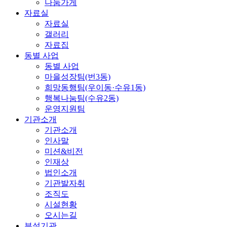
나눔가게
자료실
자료실
갤러리
자료집
동별 사업
동별 사업
마을성장팀(번3동)
희망동행팀(우이동·수유1동)
행복나눔팀(수유2동)
운영지원팀
기관소개
기관소개
인사말
미션&비전
인재상
법인소개
기관발자취
조직도
시설현황
오시는길
부설기관