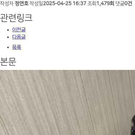
작성자
정연호
작성일
2025-04-25 16:37
조회
1,479회
댓글
0건
관련링크
이전글
다음글
목록
본문