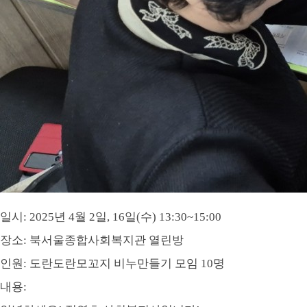
일시
: 2025
년
4
월
2
일
, 16
일
(
수
) 13:30~15:00
장소
:
북서울종합사회복지관 열린방
인원: 도란도란모꼬지 비누만들기 모임 10명
내용
: