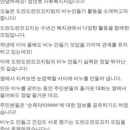
안녕하세요
!
정연호 사회복지사입니다
!
오늘은 도란도란모꼬지팀의 비누만들기 활동을 소개하고자
합니다
!
도란도란모꼬지는 수년간 복지관에서 다양한 활동을 함께한
모임입니다
.
작년에 이어 올해도 비누 만들기 모임을 가지며 관계를 유지
하고 있는데요
!
이제 도란도란모꼬지팀의 비누 만들기 실력은 정말 뛰어난
것 같습니다
!
옆에서 지켜보면 눈깜짝할 사이에 비누를 만들어 냅니다
.
만든 비누를 굳히는 동안 주민분들의 즐거운 대화는 옆에서
들어봐도 정말 즐거운 데요
.
주민분들은
‘
손목닥터
9988’
에 대한 정보를 공유하기도 하였
습니다
!
비누도 만들고 건강도 서로 챙기는 도란도란모꼬지 모임을
항상 응원하겠습니다
~!