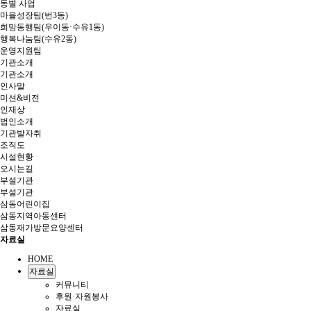
동별 사업
마을성장팀(번3동)
희망동행팀(우이동·수유1동)
행복나눔팀(수유2동)
운영지원팀
기관소개
기관소개
인사말
미션&비전
인재상
법인소개
기관발자취
조직도
시설현황
오시는길
부설기관
부설기관
삼동어린이집
삼동지역아동센터
삼동재가방문요양센터
자료실
HOME
자료실
커뮤니티
후원·자원봉사
자료실