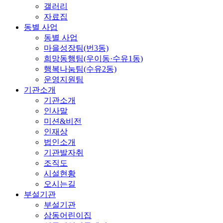
갤러리
자료집
동별 사업
동별 사업
마을성장팀(번3동)
희망동행팀(우이동·수유1동)
행복나눔팀(수유2동)
운영지원팀
기관소개
기관소개
인사말
미션&비전
인재상
법인소개
기관발자취
조직도
시설현황
오시는길
부설기관
부설기관
삼동어린이집