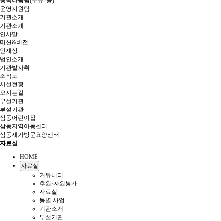
행복나눔팀(수유2동)
운영지원팀
기관소개
기관소개
인사말
미션&비전
인재상
법인소개
기관발자취
조직도
시설현황
오시는길
부설기관
부설기관
삼동어린이집
삼동지역아동센터
삼동재가방문요양센터
자료실
HOME
자료실
커뮤니티
후원·자원봉사
자료실
동별 사업
기관소개
부설기관