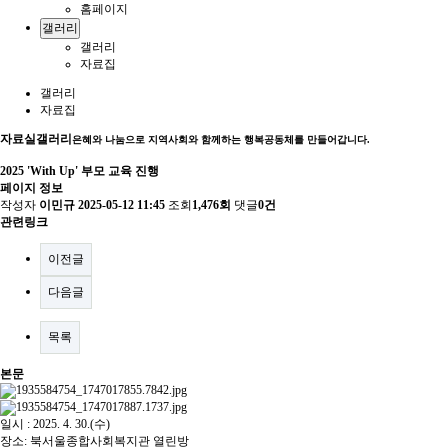
홈페이지
갤러리
갤러리
자료집
갤러리
자료집
자료실
갤러리
은혜와 나눔으로 지역사회와 함께하는 행복공동체를 만들어갑니다.
2025 'With Up' 부모 교육 진행
페이지 정보
작성자
이민규
2025-05-12 11:45
조회
1,476회
댓글
0건
관련링크
이전글
다음글
목록
본문
일시 : 2025. 4. 30.(수)
장소: 북서울종합사회복지관 열린방