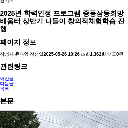
갤러리
2025년 학력인정 프로그램 중등삼동희망
배움터 상반기 나들이 창의적체험학습 진
행
페이지 정보
작성자
윤다영
작성일
2025-05-26 10:26
조회
1,362회
댓글
0건
관련링크
이전글
다음글
목록
본문