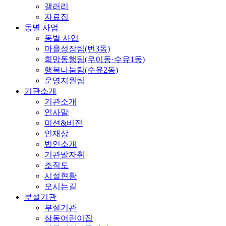
갤러리
자료집
동별 사업
동별 사업
마을성장팀(번3동)
희망동행팀(우이동·수유1동)
행복나눔팀(수유2동)
운영지원팀
기관소개
기관소개
인사말
미션&비전
인재상
법인소개
기관발자취
조직도
시설현황
오시는길
부설기관
부설기관
삼동어린이집