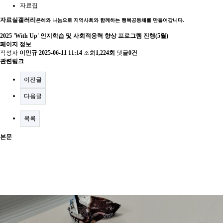
자료집
자료실
갤러리
은혜와 나눔으로 지역사회와 함께하는 행복공동체를 만들어갑니다.
2025 'With Up' 인지학습 및 사회적응력 향상 프로그램 진행(5월)
페이지 정보
작성자
이민규
2025-06-11 11:14
조회
1,224회
댓글
0건
관련링크
이전글
다음글
목록
본문