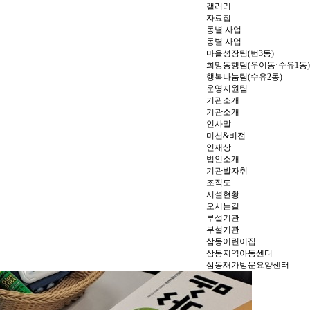
갤러리
자료집
동별 사업
동별 사업
마을성장팀(번3동)
희망동행팀(우이동·수유1동)
행복나눔팀(수유2동)
운영지원팀
기관소개
기관소개
인사말
미션&비전
인재상
법인소개
기관발자취
조직도
시설현황
오시는길
부설기관
부설기관
삼동어린이집
삼동지역아동센터
삼동재가방문요양센터